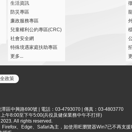
生活資訊
防災專區
廉政服務專區
兒童權利公約專區(CRC)
社會安全網
特殊境遇家庭扶助專區
更多...
更
全政策
中興路690號 | 電話：03-4793070 | 傳真：03-4803770
午8:00至下午5:00(兵役及健保業務中午不打烊)
All rights reserved.
irefox、Edge、Safari為主，如使用IE瀏覽器Win7已不再支援I