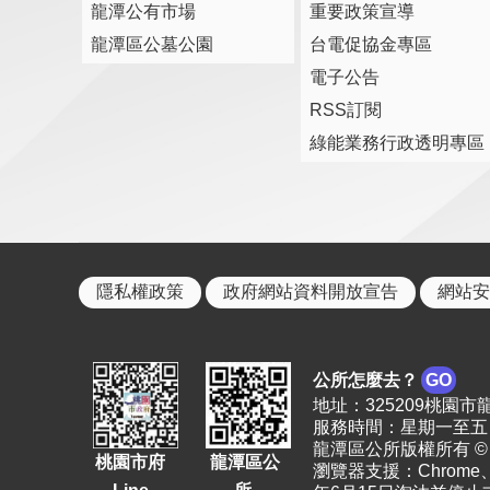
龍潭公有市場
重要政策宣導
龍潭區公墓公園
台電促協金專區
電子公告
RSS訂閱
綠能業務行政透明專區
隱私權政策
政府網站資料開放宣告
網站安
公所怎麼去？
GO
地址：325209桃園市龍潭區
服務時間：星期一至五 上
龍潭區公所版權所有 © 2023. 
桃園市府
龍潭區公
瀏覽器支援：Chrome、F