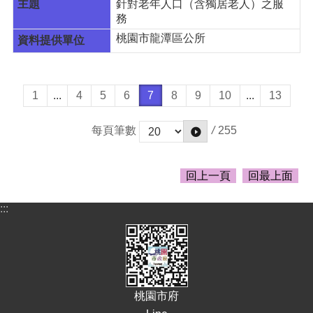
針對老年人口（含獨居老人）之服
務
桃園市龍潭區公所
1
...
4
5
6
7
8
9
10
...
13
/
255
每頁筆數
回上一頁
回最上面
:::
桃園市府