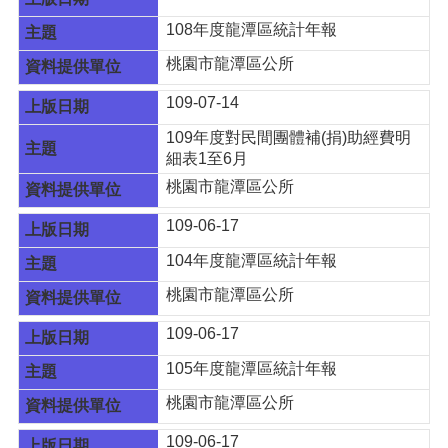
E
108年度龍潭區統計年報
n
g
桃園市龍潭區公所
l
i
109-07-14
s
h
109年度對民間團體補(捐)助經費明
細表1至6月
隱
桃園市龍潭區公所
私
權
109-06-17
政
策
104年度龍潭區統計年報
桃園市龍潭區公所
政
府
109-06-17
網
站
105年度龍潭區統計年報
資
料
桃園市龍潭區公所
開
109-06-17
放