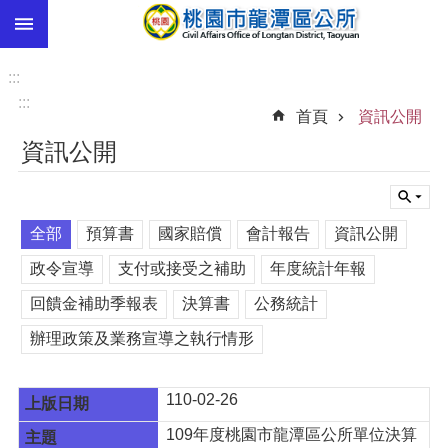
:::
跳到主要內容區塊
市
民
:::
卡
:::
首頁
資訊公開
進
資訊公開
階
搜
尋
全部
預算書
國家賠償
會計報告
資訊公開
政令宣導
支付或接受之補助
年度統計年報
本
回饋金補助季報表
決算書
公務統計
區
介
辦理政策及業務宣導之執行情形
紹
訊
110-02-26
息
公
109年度桃園市龍潭區公所單位決算