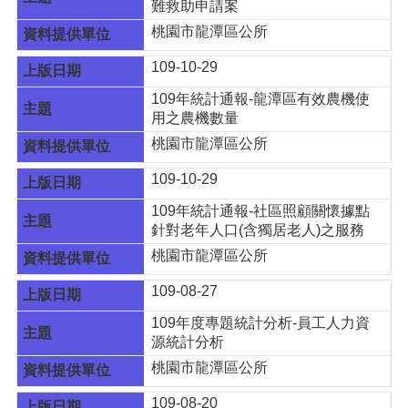
難救助申請案
頁
桃園市龍潭區公所
網
站
109-10-29
導
109年統計通報-龍潭區有效農機使
覽
用之農機數量
市
桃園市龍潭區公所
政
信
109-10-29
箱
109年統計通報-社區照顧關懷據點
常
針對老年人口(含獨居老人)之服務
見
桃園市龍潭區公所
問
答
109-08-27
桃
109年度專題統計分析-員工人力資
園
源統計分析
市
桃園市龍潭區公所
政
府
109-08-20