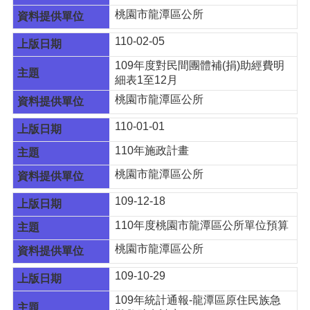
告
桃園市龍潭區公所
生
110-02-05
活
便
109年度對民間團體補(捐)助經費明
民
細表1至12月
資
桃園市龍潭區公所
訊
110-01-01
機
關
110年施政計畫
通
訊
桃園市龍潭區公所
錄
109-12-18
相
110年度桃園市龍潭區公所單位預算
關
資
桃園市龍潭區公所
料
109-10-29
回
109年統計通報-龍潭區原住民族急
首