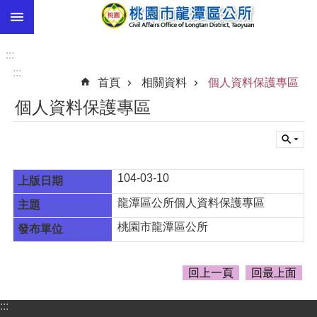
:::
跳到主要內容區塊
市
民
:::
卡
:::
首頁
相關資料
個人資料保護專區
進
個人資料保護專區
階
搜
尋
104-03-10
龍潭區公所個人資料保護專區
本
區
桃園市龍潭區公所
介
紹
回上一頁
回最上面
訊
息
公
:::