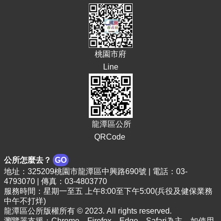
告
生
活
便
民
桃園市府
資
Line
訊
機
關
通
訊
龍潭區公所
錄
QRCode
相
公所怎麼去？
GO
關
地址：325209桃園市龍潭區中興路690號 | 電話：03-
資
4793070 | 傳真：03-4803770
料
服務時間：星期一至五 上午8:00至下午5:00(兵役及健保業務
中午不打烊)
回
龍潭區公所版權所有 © 2023. All rights reserved.
首
瀏覽器支援：Chrome、Firefox、Edge、Safari為主，如使用