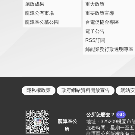
施政成果
重大政策
龍潭公有市場
重要政策宣導
龍潭區公墓公園
台電促協金專區
電子公告
RSS訂閱
綠能業務行政透明專區
隱私權政策
政府網站資料開放宣告
網站安
公所怎麼去？
GO
龍潭區公
地址：325209桃園市龍潭區
服務時間：星期一至五 上
所
龍潭區公所版權所有 © 2023. 