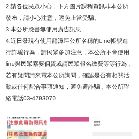
告
2.請各位民眾小心，下方圖片課程資訊非本公所
生
發布，請小心注意，避免上當受騙。
活
便
3.本公所臉書無使用廣告訊息。
民
資
4.近日發現有使用龍潭區公所名稱的Line帳號進
訊
行詐騙行為，請民眾多加注意，本公所不會使用
機
line與民眾索要個資或請民眾報名繳費等等行為，
關
通
若有疑問請來電本公所詢問，確認是否有相關活
訊
錄
動或任何配合事項通知，避免遭詐騙，本公所聯
相
絡電話03-4793070
關
資
料
回
首