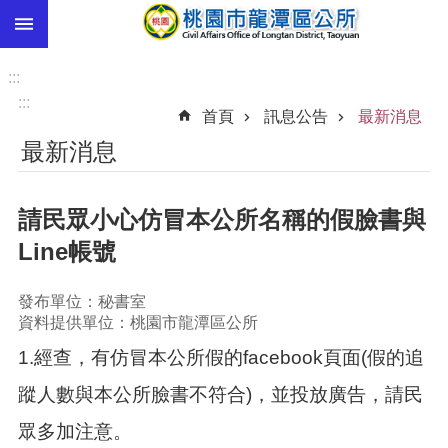
:::
跳到主要內容區塊
市
民
:::
卡
:::
首頁
訊息公告
最新消息
進
最新消息
階
搜
尋
請民眾小心仿冒本公所名稱的假臉書與
Line帳號
本
發布單位：秘書室
區
資料提供單位：桃園市龍潭區公所
介
紹
1.經查，有仿冒本公所假的facebook頁面(假的追
訊
蹤人數與本公所臉書不符合)，並投放廣告，請民
息
眾多加注意。
公