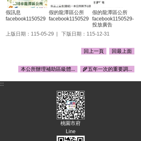
頁
假訊息
假的龍潭區公所
假的龍潭區公所
網
facebook1150529
facebook1150529
facebook1150529-
站
投放廣告
導
上版日期：115-05-29
下版日期：115-12-31
覽
市
回上一頁
回最上面
政
信
箱
本公所辦理補助區級體...
🌾五年一次的重要調...
常
:::
見
問
答
桃
園
桃園市府
市
政
Line
府