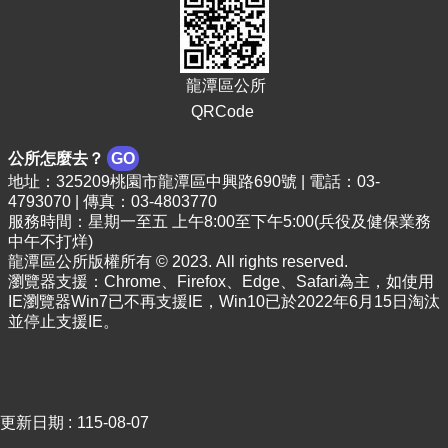
E
n
g
l
龍潭區公所
i
QRCode
s
h
公所怎麼去？
GO
隱
地址：325209桃園市龍潭區中興路690號 | 電話：03-
私
4793070 | 傳真：03-4803770
權
服務時間：星期一至五 上午8:00至下午5:00(兵役及健保業務
政
中午不打烊)
策
龍潭區公所版權所有 © 2023. All rights reserved.
瀏覽器支援：Chrome、Firefox、Edge、Safari為主，如使用
政
IE瀏覽器Win7已不再支援IE，Win10已於2022年6月15日淘汰
府
並停止支援IE。
網
站
資
料
開
更新日期
115-08-07
放