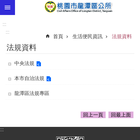
:::
跳到主要內容區塊
市
民
:::
卡
:::
首頁
生活便民資訊
法規資料
進
法規資料
階
搜
尋
中央法規
本市自治法規
本
龍潭區法規專區
區
介
紹
回上一頁
回最上面
訊
息
:::
公