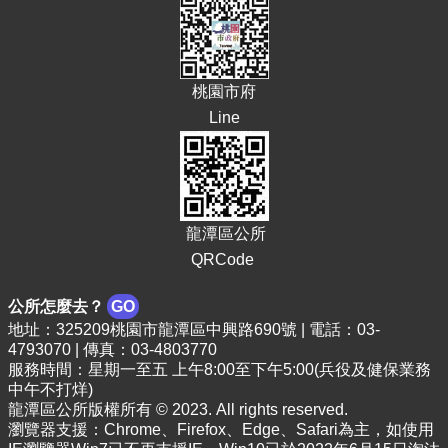
告
生
活
便
桃園市府
民
Line
資
訊
機
關
通
龍潭區公所
訊
QRCode
錄
公所怎麼去？
GO
相
關
地址：325209桃園市龍潭區中興路690號 | 電話：03-
4793070 | 傳真：03-4803770
資
服務時間：星期一至五 上午8:00至下午5:00(兵役及健保業務
料
中午不打烊)
龍潭區公所版權所有 © 2023. All rights reserved.
回
瀏覽器支援：Chrome、Firefox、Edge、Safari為主，如使用
首