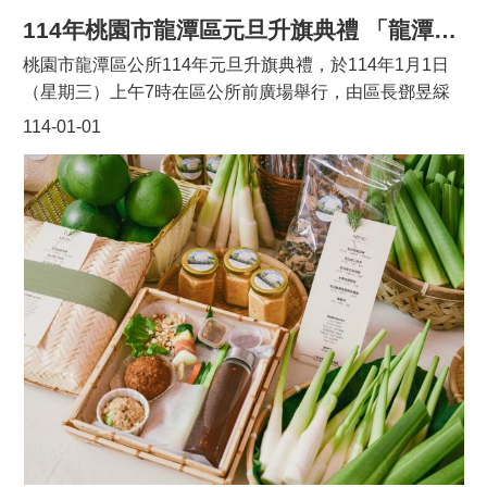
日「迎古董踩街嘉年華活動」便是利用「迎古董」互相娛
114年桃園市龍潭區元旦升旗典禮 「龍潭好young 攜手向前」
樂的精神，透過號召市民朋友變裝遊街，為「迎古董」這
桃園市龍潭區公所114年元旦升旗典禮，於114年1月1日
個傳統習俗注入嶄新的活水，繼續把客家文化發揚光大。
（星期三）上午7時在區公所前廣場舉行，由區長鄧昱綵
今年踩街隊伍活動報名踴躍，加上表演隊伍，共計29個
率主管團隊參加，當日參加的有立法委員呂玉玲、議員徐
114-01-01
隊伍參加，每支隊伍都充分展現創意、熱情與活潑，與現
玉樹、議員劉熒隆、議員張肇良、里長聯誼會會長張銘
場民眾進行互動，踩街活動以龍潭運動公園為起點，經過
純、各里里長及各社區發展協會理事長等，完成莊嚴又令
公園路、五福街、中正路等龍潭主要街道，終點在龍元宮
人感動的升旗典禮。今年元旦升旗典禮以「龍潭好young
廟埕設有精彩的定點表演。參與隊伍透過創意裝扮與表
攜手向前」為主題，特別選在區公所廣場前舉行，由龍潭
演，傳遞客家文化的深厚內涵。本次第1名為龍星國小、
吉祥物「龍寶」與現場民眾互動，首先由亮亮老師帶來熱
第2名為龍潭里辦公處、第3名為楊梅區運動舞蹈協會、優
情洋溢的帶動唱，本次亮點是我們龍潭的女兒也是金曲歌
勝分別為桃園市客家文化研究協會、原鄉客家文化藝術
手葉鈺渟演唱她特別為龍潭創作的區歌「時間的河」，接
團、百合舞蹈藝術團，最佳服裝獎為大中正社區發展協會
著由一群活潑的小朋友sen Lin Popcorn(森林爆米花)表演
及中興社區發展協會，最佳創意獎為綺麗文化藝術團及桃
活力十足的舞蹈，還有龍潭在地團體逗舞兒舞蹈團帶來飛
園市瑞龍傳藝文化推廣協會。 今日包括立法委員呂玉
揚迎向2025的舞蹈表演，並由龍潭高中儀隊展開升旗典禮
玲、桃園市議員徐玉樹、劉熒隆、張肇良、市府客家局長
序幕，本次安排小朋友領唱國歌，希望能夠為新的一年創
范姜泰基、龍潭區長鄧昱綵等均一同出席。
造更好的氣象及展望，快樂迎向燦爛美好的2025！龍潭區
長鄧昱綵表示，2025年第一天舉辦龍潭區元旦升旗典禮，