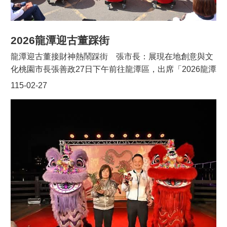
佳花期，來到龍潭體驗客家的好客文化，欣賞滿山滿谷的
魯冰花。更多詳細活動請至「2026魯冰花季」官網（網
址：https://pse.is/8rsbpf）或至「魯冰花季-客庄生活・美
2026龍潭迎古董踩街
學・文化復興事」臉書粉絲專頁查詢。 包括立法委員呂玉
龍潭迎古董接財神熱鬧踩街 張市長：展現在地創意與文
玲、市議員徐玉樹、劉熒隆、張肇良、客家委員會產業經
化桃園市長張善政27日下午前往龍潭區，出席「2026龍潭
濟處長陳瑞榮、行政院農業部農村發展及水土保持署臺北
迎古董踩街活動」。張市長表示，「迎古董」是龍潭具代
115-02-27
分署長蔡金龍、市府客家局長范姜泰基、農業局長陳冠
表性的百年傳統節慶活動，今（115）年各參與隊伍充分
義、婦幼局長杜慈容、龍潭區公所主任秘書程鈺喬、桃園
發揮創意巧思，更安排年輕人喜愛的Cosplay及親子變裝
市大北坑農村發展協會理事長江增平等均一同出席。
競賽，讓傳統元素及創新融入現代表演形式，為古老習俗
注入嶄新活力，展現客庄文化的深厚底蘊與創新精神。張
市長祝福活動圓滿成功、喜氣滿城，也期盼透過世代傳承
與創意發揮，讓更多民眾走進客庄、認識龍潭在地特
色。 張市長也親自帶領踩街隊伍自南天宮出發迎古董，沿
途與鄉親熱情互動，並發送糖果與民眾同樂，讓大小朋友
沾沾年節喜氣，現場氣氛歡騰熱鬧，展現地方凝聚力與滿
滿年味。 龍潭區公所表示，「迎古董」源於早期農忙過後
的民間娛樂活動，居民以諷刺幽默的造型道具搭配牛車遊