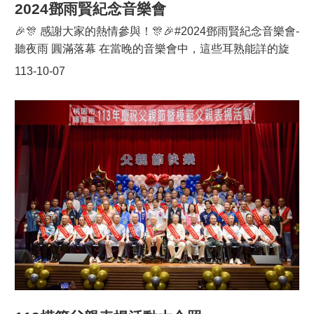
與。在地農民親自教導茭白筍的採摘技巧，讓參與者可以
2024鄧雨賢紀念音樂會
深入了解茭白筍的生長過程，並親自動手採摘，體驗農村
🎉🎊 感謝大家的熱情參與！🎊🎉#2024鄧雨賢紀念音樂會-
生活的樂趣。此外，由藍帶私廚丁偉鴻主廚特別設計的茭
聽夜雨 圓滿落幕 在當晚的音樂會中，這些耳熟能詳的旋
白筍創意料理展示，更是讓人驚艷。料理結合法式風味與
律，如《雨夜花》與《望春風》，再次回響在現場觀眾心
113-10-07
三坑當地食材，讓茭白筍展現出全新風貌。桃園市農業局
中。透過這場演出，觀眾仿佛回到了那段歲月。🥰 感謝柏
局長陳冠義指出：「茭白筍節不僅僅是推廣農產品的活
林大提琴弦樂團、天馬戲創作劇團、采苑混聲合唱團，以
動，我們更希望藉此促進在地農業與觀光的結合，推動地
及歌手J.巴萘、潘裕文的精彩演出，將鄧雨賢作品中濃厚
方經濟發展。」他並強調，茭白筍節已成為地方的年度盛
的情感淋漓盡致地呈現，令現場觀眾深受感動。 同時，也
事，未來將持續提升活動規模，讓更多民眾體驗到桃園的
感謝所有蒞臨的長官與貴賓，包括桃園市政府文化局主任
農業魅力。「113年三坑水鄉茭遊趣」不僅是一場農業盛
秘書張至敏等，您們的到場支持讓活動更加圓滿！👏👏
宴，更是結合在地文化、食農教育及遊程體驗的全方位活
👏 這次音樂會，除了向這位「臺灣歌謠之父」致敬，也希
動，歡迎全台民眾前來三坑共襄盛舉！
望我們臺灣傳統音樂文化與傳承持續下去，我們明年再
見！❤️ #鄧雨賢#臺灣歌謠#雨夜花#望春風