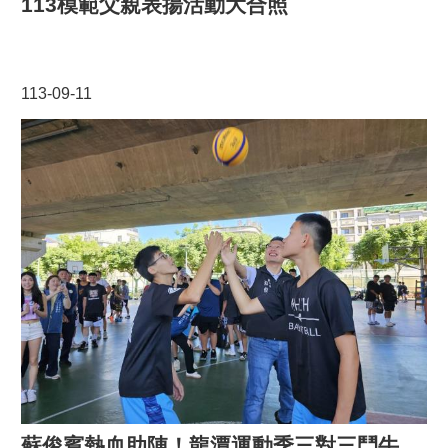
113模範父親表揚活動大合照
113-09-11
蘇俊賓熱血助陣！龍潭運動季三對三鬥牛賽熱鬧開打