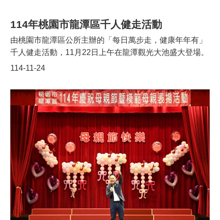
年。 龍潭區公所115年元旦以「一元復始 龍馬
精神」為主題，象徵馬年啟程以及勇往直前的精神。鄧昱
114年桃園市龍潭區千人健走活動
綵區長表示，龍潭的各項建設都一步一腳印的持續前進。
由桃園市龍潭區公所主辦的「每日萬步走，健康年年有」
例如: 區公所在去年(114年)底前，已完成北龍路人行道的
千人健走活動，11月22日上午在龍潭觀光大池盛大登場。
改善和新設工程，未來會逐步把人行道串連至龍潭大池，
活動吸引上千名熱愛運動與注重健康的市民朋友熱情參
114-11-24
讓龍潭老城區的人行環境更加完整、安全、舒適。另外，
與，大家沿著大池周邊約3.8公里的步道健走，在和煦的冬
龍潭社福館工程，已於113年4月份開工，即將於今
陽下共同展現龍潭人熱愛運動、追求健康的生活態度，現
（115）年3月底完工，館內規劃一樓公托中心、二樓親子
場氣氛熱絡、笑聲不斷，為龍潭區注入滿滿活力與溫暖的
館、三樓家庭服務中心及家防中心，落成啟用後將提供更
凝聚力。活動自上午8時20分揭開序幕，由「Pilots Crew
完善的托育和親子服務。 鄧區長還表示，張善
桃園璞猿領航猿啦啦隊」帶來充滿朝氣的開場表演，現場
政市長所擘劃的龍潭轉運站，目前已施工興建中，預計今
民眾隨著音樂節奏一同活動筋骨，氣氛歡樂。本次健走活
（115）年12月底可以完工，未來將整合國道客運、市區
動桃園市張善政市長親臨現場與市民同樂，於上午8點45
公車及免費接駁車，方便鄉親轉乘機場捷運A21站、中壢
分與貴賓們一同鳴笛，宣告健走活動正式開始。參加民眾
火車站等重要節點，串聯桃園多個行政區以及北、中、南
依序沿著環湖步道行進，邊走邊欣賞湖畔風光，或與家人
各大城市，龍潭轉運站對龍潭的交通便利與觀光發展，將
朋友合影留念，享受悠閒又充實的假日早晨。活動終點還
帶來非常大的助益。 龍潭115年元旦升旗典禮，
設有完走禮兌換區，凡完成全程健走者可憑章兌換輕巧實
雖天氣寒冷、時而飄下細雨，但不減民眾參與熱情，估計
用的後背包，留下充滿紀念價值的活動回憶。龍潭區公所
在廣場上的市民超過1,000人。龍潭區公所有特別準備小