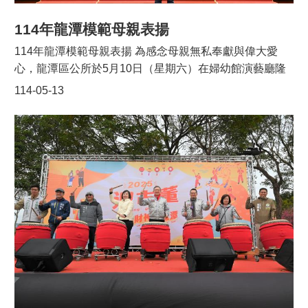
表示，龍潭觀光大池是結合自然生態、休閒觀光與地方文
國旗、國旗護腕、小熊毛巾供民眾領取，藉此小禮物傳遞
化的重要景點，透過舉辦「每日萬步走，健康年年有」健
114年龍潭模範母親表揚
誠摯的新年祝福，希望大家在新的一年裡幸福安康。
走活動，鼓勵民眾在日常生活中落實運動習慣，不論年齡
114年龍潭模範母親表揚 為感念母親無私奉獻與偉大愛
大小，都能用輕鬆健走的方式維持健康、增進家庭與鄰里
心，龍潭區公所於5月10日（星期六）在婦幼館演藝廳隆
間的互動，也將持續推動更多元的休閒與運動活動，讓
重舉辦「114年慶祝母親節暨模範母親表揚活動」，由桃
114-05-13
「健康生活」成為龍潭最美的風景。
園市副市長蘇俊賓親臨頒獎，向32位模範母親致上最誠摯
的敬意與祝福。 今年受表揚的母親皆為家庭與社會的典
範，每位背後都有令人動容的故事。蘇副市長表示，每年
母親節最喜歡的事，就是親自頒獎、聆聽這些偉大母親讓
人感動的生命故事。例如來自龍祥里的鍾福妹女士，雖已
高齡百歲，依然身體硬朗、精神奕奕。她年輕時勤儉持
家、獨力撫育五名子女，如今四代同堂、家庭和樂，是令
人敬佩的典範。 中正里的楊鍾金銀女士，身為長女的她，
不僅照顧一家老小，更曾每天揹著罹患小兒麻痺的弟弟上
學，被譽為那個年代的「神力女超人」。此外，聖德里的
徐金桂女士則長年投入社區志工服務，自民國99年起持續
參與環境整頓與社會關懷，並於113年獲頒市府「志工金