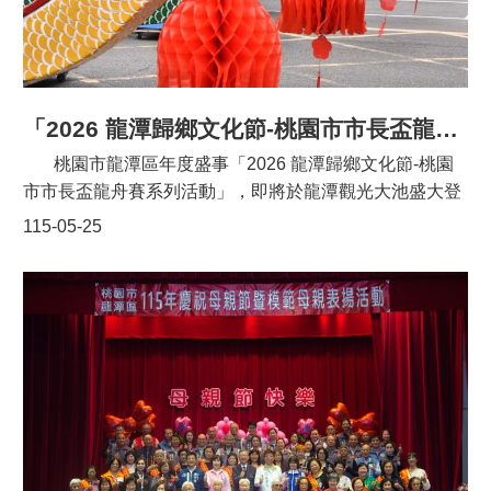
告
生
活
便
民
「2026 龍潭歸鄉文化節-桃園市市長盃龍舟賽系列活動」記者會暨龍舟點睛儀式
資
訊
桃園市龍潭區年度盛事「2026 龍潭歸鄉文化節-桃園
市市長盃龍舟賽系列活動」，即將於龍潭觀光大池盛大登
機
場！今（24）日於龍潭區南天宮前廣場舉辦龍舟賽系列活
115-05-25
關
動記者會暨龍舟點睛儀式，桃園市長張善政親自蒞臨，並
通
訊
攜手各界貴賓為龍舟點睛，祈求賽事平安順利。 記者
錄
會一開始，由在地「頂尖幼兒園」的小朋友帶來充滿節慶
氛圍、展現童趣活力的「慶端午」表演，展現世代傳承的
相
生命力。緊接著，張善政市長致詞表示，每年到龍潭參加
關
龍舟賽，不僅感受到各隊伍奮力拚搏的向心力、爭取佳績
資
料
的榮譽感，更深切體會場邊觀眾為選手加油的熱情，因此
也期許各隊伍在練習期間能培養出絕佳的團隊默契，在今
回
(115)年龍舟賽創造歷年來最佳成績。隨後，張市長及立法
首