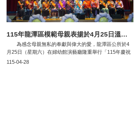
委員呂玉玲、市議員徐玉樹、劉熒隆、張肇良、市府民政
頁
局長劉思遠、農業局長陳冠義、警察局長廖恆裕、客家事
網
務局主任秘書胡淑芬、市政顧問馮愛蓮、龍潭區里長聯誼
站
會總幹事黃承隆及前鄉長黃仁杞等11位貴賓一同為6艘龍
導
舟點睛，祈求賽事圓滿順遂。 龍潭陂塘龍舟競賽從民
115年龍潭區模範母親表揚於4月25日溫馨登場！
覽
國4年傳承至今，已跨越百餘年。有別於常見的站姿划
為感念母親無私的奉獻與偉大的愛，龍潭區公所於4
市
船，龍潭賽事維持傳統「跪姿」競速，不僅是全臺罕見的
月25日（星期六）在婦幼館演藝廳隆重舉行「115年慶祝
政
獨特水上競技，更彰顯客家堅忍不拔、團結奮進的核心價
信
母親節暨模範母親表揚活動」，並由桃園市副市長王明鉅
115-04-28
值。今(115)年市長盃龍舟賽總獎金183萬元，其中最高榮
箱
親臨頒獎，向31位模範母親致上最崇高的敬意。 今年
譽龍王獎金高達16萬元，吸引各界好手踴躍參與。 今
受表揚的母親事蹟感人、堪為典範。其中，來自佳安里的
常
(115)年龍舟賽系列活動將於6月19日至6月21日盛大展
黃秀珍女士，以身作則勤儉持家，深信「教育能翻轉命
見
開，除了競爭激烈的「桃園市市長盃龍舟賽」，更有全臺
問
運」，悉心培育子女完成碩、學士學位，孫輩亦於科技產
獨家的「水上高樁獅爭霸賽」、洋溢客庄風情的「Hakka
答
業嶄露頭角。她在艱困環境中展現堅毅與韌性，並長年投
粽夏音樂饗宴」、「仲夏市集」、「客庄巡禮」等多項活
入公益服務，積極參與社區及關懷據點，關懷弱勢族群，
桃
動；更值得一提的是，眾多民眾引頸期盼的「花火之夜」
足為慈母典範。 另來自上林里的廖葉蘭鳳女士，自幼
園
將於 6月20日晚間8點登場，邀請各界共襄盛舉，到龍潭
養成勤奮踏實的性格，婚後以裁縫工作分擔家計之餘，更
市
來度過精彩美麗的夜晚！
政
重返校園完成高職學業，以實際行動詮釋「終身學習」精
府
神。她以溫柔而堅定的態度教養子女，培養其自律與責任