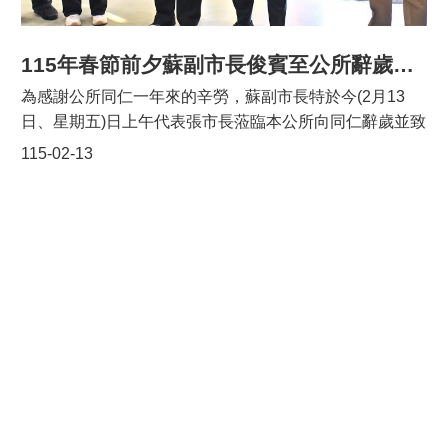
孩子對家鄉的具體貢獻；只要吸引更多人走進龍潭，看見
在地文學、藝術、生態與產業的多元價值，讓人潮一波波
進入，大龍門的觀光品牌與城市形象就能持續累積、穩健
115年春節前夕蘇副市長俊賓至公所辭歲並致贈福袋
成長。 龍潭區公所指出，本屆燈會已邁入第5年，於2月
為感謝公所同仁一年來的辛勞，蘇副市長特於今(2月13
26日至3月8日盛大登場，為期11天。現場設置「探險菱潭
日、星期五)日上午代表張市長蒞臨本公所向同仁辭歲並致
陂」及「舞動九曲橋」兩組互動式燈組，並邀請龍元宮與
贈馬年福袋。公所同仁首先以熱烈的掌聲及流利的客語歡
115-02-13
南天宮共同展出，讓藝術創作與宗教文化結合。本次亦特
迎蘇副市長「來龍潭寮」，並齊聲祝賀蘇副市長新年快
別串聯客家局魯冰花季活動，大北坑與客茶館花區維持約
樂、「馬載祿厚」(取自臺語諧音「明天更好」)！蘇副市
12公頃種植規模，為全台最大，活動期間更安排擂茶、奉
長也以親切的笑容向同仁拜早年並一一致贈福袋，最後於
茶、手作體驗、搗粢粑、天穿日五色粄製作、文化導覽、
公所大廳與同仁合影留念，同時期許即將到來的馬年大家
音樂表演及主題市集等活動，讓遊客深入體驗客庄生
馬到成功、馬上幸福！
活。 另外，本公所於2月27日舉行「迎古董」踩街活動，
2月28日於龍元宮辦理「接財神」。所謂「古董」在客語
中形容滑稽或出糗的樣子，「迎古董」源於日本昭和年
間，為龍潭居民在農閒之餘發展出的娛樂活動，透過諧音
與趣味造型牛車遊街，成為維繫街坊情感的重要傳統。自
民國96年起，龍元宮將「迎古董」與「接財神」活動結
合，已成為龍潭年度指標性慶典。 包括立法委員呂玉玲、