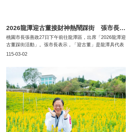
傳統儀典轉化為更貼近當代的節慶展演，讓民俗文化在傳
宣
家庭服務中心及家防中心委外方案辦公室，代表著對龍潭
承中創新，也讓更多市民看見龍潭的文化活力與城市魅
告
區更完善的社會福利服務，可減輕育兒家庭照顧壓力，並
力。 日前龍潭大池燈會開幕時，蘇俊賓曾允諾今年將自己
建立平價、優質、可近性高的生育、養育及照顧環境，讓
網
手繪花燈一同共襄盛舉，他也趕在今日龍元宮接財神遶境
2026龍潭迎古董接財神熱鬧踩街 張市長：展現在地創意與文化
每一位母親都能獲得更多支持與照顧。
站
時帶來自製花燈，笑稱是:「交作業了!」。蘇俊賓提到，
安
桃園市長張善政27日下午前往龍潭區，出席「2026龍潭迎
作品以「旋轉木馬」與「龍元宮舞龍陣」為主題，旋轉木
全
古董踩街活動」。張市長表示，「迎古董」是龍潭具代表
政
馬象徵歡樂與希望，寓意城市活力與幸福循環；舞龍則融
性的百年傳統節慶活動，今（115）年各參與隊伍充分發
策
115-03-02
入龍元宮信仰元素，展現地方文化精神。兩者結合，寓意
揮創意巧思，更安排年輕人喜愛的cosplay及親子變裝競
「龍馬精神」，象徵新的一年活力充沛、福氣綿延。 隨
賽，讓傳統元素及創新融入現代表演形式，為古老習俗注
後，蘇俊賓敲響鑼鼓，帶領隊伍自龍元宮出發遶境與民眾
入嶄新活力，展現客庄文化的深厚底蘊與創新精神。張市
熱鬧互動。他也將親手繪製的花燈懸掛於龍潭大池湖畔祈
長祝福活動圓滿成功、喜氣滿城，也期盼透過世代傳承與
福。蘇俊賓表示，龍潭燈會裡頭有許多可愛的作品，尤其
創意發揮，讓更多民眾走進客庄、認識龍潭在地特色。本
在大池的倒影中，有著加乘的視覺享受，誠摯歡迎民眾前
次活動，張市長也親自帶領踩街隊伍自南天宮出發迎古
來龍潭大池賞燈慶元宵 龍潭區公所表示，龍潭元宵「迎古
董，沿途與鄉親熱情互動，並發送糖果與民眾同樂，讓大
董接財神」為地方每年引頸期盼的春節重頭戲，自民國96
小朋友沾沾年節喜氣，現場氣氛歡騰熱鬧，展現地方凝聚
年起結合「迎古董」與「接財神」，並串聯魯冰花季與龍
力與滿滿年味。「迎古董」源於早期農忙過後的民間娛樂
潭大池燈會，透過湖畔光影與地景藝術營造節慶氛圍。如
活動，居民以諷刺幽默的造型道具搭配牛車遊街，藉由創
今每年一度的龍潭遶境活動已成為在地最具代表性及創意