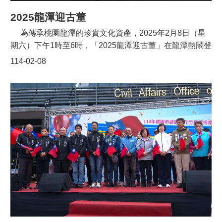
質獎」，是社區中難能可貴的志工典範。 蘇副市長強調，
每位母親都在無聲中默默付出，以青春與歲月守護家庭、
2025龍潭迎古董
教養子女。市府特別頒發「慈暉母愛」獎牌，表達對所有
為傳承桃園龍潭的珍貴文化資產，2025年2月8日（星
母親最深的敬意。他也提到，母親們一生的付出，所期待
期六）下午1時至6時，「2025龍潭迎古董」在龍潭熱鬧登
的不是獎牌與禮物，而是來自家人們的陪伴與關懷。希望
場！本次活動以龍潭運動公園為起點，終點為龍元宮，全
114-02-08
透過此次活動傳遞溫馨與感恩，也喚起社會大眾珍惜與母
長約1.7公里，結合踩街遊行與客庄文化，為春節後最具特
親共度的每一刻。 本次受表揚的模範母親共32位，分別
色的慶典之一。 「迎古董」起源於龍潭居民農忙後的娛
為：鍾福妹、翁萬玉英、鄒悅子、楊鍾金銀、秦陳蘭桂、
樂活動，早期以諷刺性的造型道具搭配牛車遊街，展現鄉
陳靜妹、古黃初美、徐金桂、林邱瑞蓉、姜桂香、鄒貴
民的幽默智慧與創意。今年，活動將結合接財神的傳統信
英、羅秀菊、張鄧雪娥、吳芳坪、許彩蓮、陳朱玉雲、周
仰，邀請本市多組團體參與創意踩街，讓古老文化在現代
梅英、潘金枝、鍾吳双鳳、宋秋榮、劉羿蘭、閻淑琴、魏
街頭重現風采。 2025龍潭迎古董踩街活動是由客家局與
袁明春、袁雪華、古晏眉、邱春媛、秦葉秋芬、羅秀麟、
龍潭區公所共同辦理，客家局及區公所也都有組隊參加本
謝素美、江束霞、梁秋香、謝榕昀。 桃園市政府長期重視
次的踩街活動，整場活動在震撼鼓聲中熱鬧開場！起走儀
婦女權益與家庭福祉，並積極依循聯合國永續發展目標
式由專業表演隊派員敲擊立鼓揭開序曲，邀請桃園市王副
（SDGs），推動多項婦女福利政策，包括「生育津
市長及與貴賓共同敲擊平鼓，鼓聲轟隆氣勢磅礴，正式宣
貼」、「凍卵補助」、「產後心理諮商」、「好孕專車」
告踩街活動盛大展開！ 王副市長指出，「迎古董」是個
及「友善托育2.0」等，致力打造更友善、幸福的城市環
極具意義的傳統歷史文化，早期先民沒有什麼娛樂活動，
境，讓每一位母親都能獲得更周全的支持與照顧。
便利用裝扮成不同有趣的樣子互相開玩笑，娛樂彼此。本