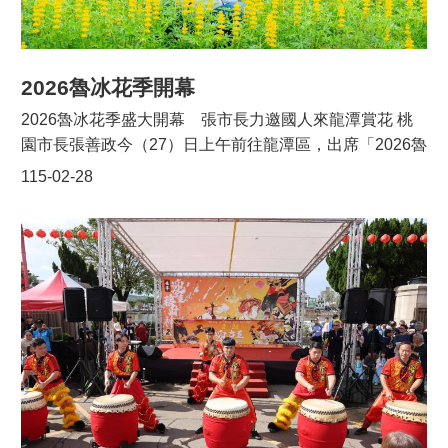
意表演抒發生活趣味，逐漸發展為地方重要年節慶典。今
的傳統慶典之一。 包括立法委員呂玉玲、總統府副秘書長
年活動自南天宮出發，行經市區主要道路，終點至龍元
何志偉、市議員徐玉樹、劉熒隆、張肇良、市府客家局長
宮，全程約1公里，結合「接財神」遊行與客庄特色文
范姜泰基、農業局長陳冠義、龍潭區長鄧昱綵、環管處長
化，共有26支隊伍熱情參與，場面熱鬧非凡，為春節期間
2026魯冰花季開幕
張書豪、龍元宮主任委員林錦浪等均一同出席。
增添濃厚喜慶氛圍。包括立法委員呂玉玲、市議員徐玉
2026魯冰花季盛大開幕 張市長力邀國人來龍潭賞花 桃
樹、劉熒隆、張肇良、市府農業局長陳冠義、客家局長范
園市長張善政今（27）日上午前往龍潭區，出席「2026魯
姜泰基、民政局專門委員游建盛、龍潭區長鄧昱綵、南天
冰花季開幕活動」。張市長表示，魯冰花不僅是龍潭最具
115-02-28
宮管理人邱雲煥、市政顧問黃仁杞、陳燕妮、陳仁禎及里
代表性的季節花卉，更象徵客家鄉親的文化精神。自即日
長們等均一同出席。
起至3月8日是魯冰花最盛開的時節，市府誠摯邀請全國鄉
親來到大北坑及龍潭客家茶文化園區賞花，體驗深度客家
文化與龍潭自然之美。 客家委員會產業經濟處長陳瑞榮指
出，桃園魯冰花季從花海景觀，到如今結合在地產業、客
庄文化、青年創意與觀光發展，一年比一年成熟，一年比
一年精彩。客委會也將持續支持地方透過各種活動，發揚
客家的精神與文化。 客家局說明，「2026魯冰花季」結
合茶產業、人文地景與客家民俗節慶，串聯大北坑、臺灣
客家茶文化館及龍潭大池三大場域，將帶給大家滿滿的客
家風情。系列活動自2月26日至3月8日，歡迎大家把握最