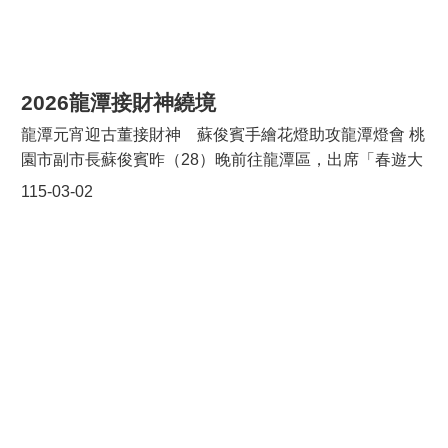
感，三女於各自領域均有優異表現；同時熱心參與社區事
E
n
務，其好學不倦與無私奉獻，堪為母儀楷模。 龍潭區
g
公所表示，每位母親皆在無聲中付出，奉獻青春歲月，守
l
護家庭、教養子女。市府特別頒發「慈暉母愛」獎牌，向
i
2026龍潭接財神繞境
s
所有母親致上最高敬意。龍潭區公所強調，有母愛相伴的
h
龍潭元宵迎古董接財神 蘇俊賓手繪花燈助攻龍潭燈會 桃
家庭，往往更添溫暖與幸福，透過本次活動傳遞溫馨與感
園市副市長蘇俊賓昨（28）晚前往龍潭區，出席「春遊大
恩，也期盼社會大眾常懷孝心，珍惜與母親相處的每一
隱
龍門－2026龍潭接財神」遶境活動。蘇俊賓表示，迎古董
115-03-02
刻。 本次受表揚的模範母親包括：劉賴月香、鍾劉三
私
接財神是龍潭重要的百年傳統，「南蜂炮、北天燈、迎古
權
妹、孫鄒滿妹、朱緞妹、吳秀蘭、李黃益美、姚李鳳英、
董、接財神」已成為台灣元宵節期間最有趣的四個元素，
政
黃秀珍、劉子菡、廖葉蘭鳳、李陳招治、鍾吳桃妹、汪翁
策
展現地方深厚的文化信仰底蘊。今日活動也吸引大批民眾
玉嬪、葉何四珍、毛桂香、羅阿勤、鍾春美、林錦秀、盧
一同來參加這項桃園極具代表性的民俗文化盛事。 蘇俊賓
金鸞、黃鈴雲、鄧澄秋、卓玉連、曾賢女、鄧春連、欒青
政
指出，龍潭龍元宮近年來不斷尋求創新，積極與市府團隊
府
杉、古五妹、葉瑞玉、蔡黎明、黃銀珠、林鳳英、周月美
合作，導入年輕世代的設計力量，使得這些新的元素可以
網
等31位。 桃園市政府持續重視婦女權益與家庭福祉，
與百年傳統民俗融合，營造出嶄新且更豐富多元的廟宇場
站
並依聯合國永續發展目標（SDGs）推動多項婦女福利政
資
域。蘇俊賓也感謝諸多在地團隊如凌雲國中曲棍球隊、新
策，包括「生育津貼」、「凍卵補助」、「產後心理諮
料
毅群龍獅團、平鎮龍潭義消以及長年共襄盛舉的巧聖、爐
商」、「好孕專車」及「友善托育2.0」等，尤其是龍潭區
開
公與荷葉先師會等團體長年來支持參與，將接財神繞境的
放
社福館於115年3月30日完工後，設有公托中心、親子館、