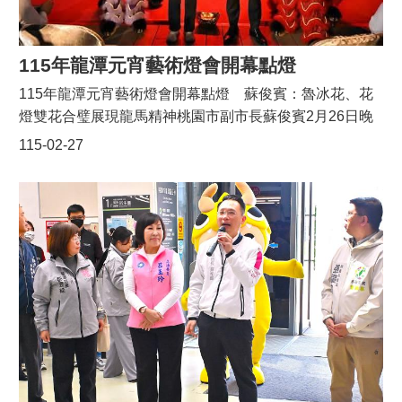
街，藉由創意表演抒發生活趣味，逐漸發展為地方重要年
節慶典。今年活動自南天宮出發，行經市區主要道路，終
點至龍元宮，全程約1公里，結合「接財神」遊行與客庄
115年龍潭元宵藝術燈會開幕點燈
特色文化，共有26支隊伍熱情參與，場面熱鬧非凡，為春
115年龍潭元宵藝術燈會開幕點燈 蘇俊賓：魯冰花、花
節期間增添濃厚喜慶氛圍。 包括立法委員呂玉玲、市議員
燈雙花合璧展現龍馬精神桃園市副市長蘇俊賓2月26日晚
徐玉樹、劉熒隆、張肇良、市府農業局長陳冠義、客家局
間前往本區，出席「春遊大龍門－115年龍潭元宵藝術燈
115-02-27
長范姜泰基、民政局專門委員游建盛、龍潭區長鄧昱綵、
會展覽、魯冰花季暨迎古董踩街開幕點燈儀式」。蘇俊賓
南天宮管理人邱雲煥、市政顧問黃仁杞、陳燕妮、陳仁禎
表示，龍潭年節最具代表性的「三朵花」為跨年的煙花、
及里長們等均一同出席。
元宵節的花燈以及魯冰花，從跨年一路延續至元宵與魯冰
花季，形塑完整的節慶軸線。今年更首度促成「花燈」與
「魯冰花」雙花合作，整合展覽與活動能量，期盼吸引更
多民眾暢遊大龍門；適逢馬年，也與「龍」字相互呼應，
象徵「龍馬精神」，為地方注入新一波觀光動能。 蘇俊賓
指出，本屆燈會由區公所邀集包含龍潭國小、龍星國小、
武漢國小、石門國小、龍源國小及德龍國小等6所學校、
超過300位學生參與設計，讓孩子們的創意成為龍潭大池
畔最亮眼的風景。他強調，每一盞燈、每一件作品，都是