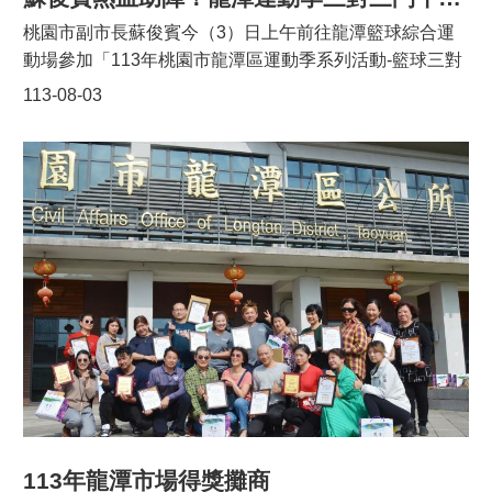
桃園市副市長蘇俊賓今（3）日上午前往龍潭籃球綜合運
動場參加「113年桃園市龍潭區運動季系列活動-籃球三對
三鬥牛賽」。蘇副市長表示，自己在國高中時期也非常熱
113-08-03
愛籃球運動，嚮往有良好的運動空間，本次龍潭區公所、
青年事務局合作舉辦本場賽事，讓學生們在炎炎夏日能盡
情揮灑汗水和能量。蘇俊賓也在現場進行開球，為今日的
賽程揭開序幕，也祝福比賽順利。龍潭區運動季系列活動
吸引了超過2,000人次參與，涵蓋各年齡層的學生，成為
龍潭的一大傳統。蘇副市長強調，市府將持續支持這一活
動，確保龍潭區運動季每年暑假都能如期舉行。今天的
「籃球三對三鬥牛賽」是龍潭區運動季的重頭戲之一，共
有約120隊參賽，分為國小、國中、高中、壯年及公開組
等組別，展現了不同世代對這項運動的熱愛。比賽以進攻
為主，吸引了大量觀眾駐足觀賞並熱情加油，現場氣氛熱
烈。中午的「三分球趣味競賽」更為緊張的比賽增添了娛
樂性。在籃球三對三鬥牛賽後，運動季系列活動還包括8
月25日在龍潭國小活動中心舉行的桌球邀請賽，以及9月1
113年龍潭市場得獎攤商