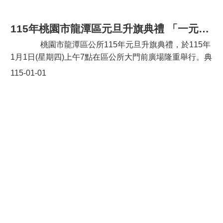
市議員徐玉樹、劉熒隆、張肇良、客家局長范姜泰基、龍
潭區長鄧昱綵、龍潭分局長施宇峰、龍元宮主任委員林錦
115年桃園市龍潭區元旦升旗典禮 「一元復始 龍馬精神」
浪、市政顧問黃仁杞、陳燕妮、陳仁禎、百年里長張銘
純、上林里長黃承藩、富林里長魏榮貴、中山里長黃承
桃園市龍潭區公所115年元旦升旗典禮，於115年
隆、龍潭里長古智仁、九龍里長陳新榮、三坑里長黃遠達
1月1日(星期四)上午7點在區公所大門前廣場隆重舉行。典
等均一同出席。
禮由區長鄧昱綵親自率領公所團隊參加，與會貴賓包括立
115-01-01
法委員呂玉玲、市議員徐玉樹、劉熒隆、張肇良，以及龍
潭區各里里長、各社區發展協會理事長、原民協進會主席
林信辰、龍潭區總頭目陳安東、龍潭區各社團代表等皆一
同出席，整個升旗典禮在既莊嚴又振奮的氣氛中圓滿完
成。 典禮活動由龍潭吉祥物「龍寶」與現場民
眾熱情互動拉開序幕，龍潭在地歌手盧冠霖首先登場，演
唱其創作歌曲「龍潭 long see」，清新的嗓音、動人的旋
律，唱出對龍潭家鄉的深愛情懷。接著是融合傳統與創新
的客家文化舞蹈表演以及現場帶動暖身操。龍潭高中儀隊
以精湛的操槍表演，精神抖擻展現威武是活動的最大亮
點。緊接著在國旗進場後，由歌手盧冠霖領唱國歌，全場
民眾專心注目國旗冉冉升起，共同迎向歡欣燦爛的2026