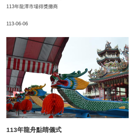
日在龍潭綜合體育園區舉行的曲棍球邀請賽，為運動季畫
113年龍潭市場得獎攤商
下完美句點。龍潭區長黃世琪表示，區公所與學校、地方
團體和運動社團合作，透過舉辦體育競賽，鼓勵各年齡層
113-06-06
的居民參與運動，積極響應市府的「全民運動」政策，並
希望讓民眾認識更多體育項目，養成規律運動的良好習
慣。今日開幕典禮上，市議員徐玉樹、劉熒隆，市府青年
事務局長侯佳齡，龍潭分局長鄭文銘及龍潭區長黃世琪等
均一同出席。
113年龍舟點睛儀式