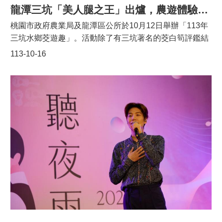
以「龍潭好young 攜手向前」為主題，是希望龍潭這個以
龍潭三坑「美人腿之王」出爐，農遊體驗遊程大公開 秘書長大啖茭白筍創意料理！
客家文化為主軸並融合多元族群的地區，可以成為年輕有
桃園市政府農業局及龍潭區公所於10月12日舉辦「113年
活力的新城市，活動邀請各世代團體接續演出，以展現世
三坑水鄉茭遊趣」。活動除了有三坑著名的茭白筍評鑑結
代傳承的精神。今年特別由小朋友領唱，畫面感動人心，
果揭曉，還結合了三坑茭遊趣遊程公開、茭白筍料理展示
113-10-16
許多民眾爭相拍照留念，在在顯現愛國精神。本次升旗典
等豐富內容，展現了三坑地區的農業風采與文化魅力。
禮活動深受民眾支持，現場約1,500位民眾參加，當日參
本次茭白筍評鑑大賽由桃改場專家擔任
與升旗之民眾，公所提供造型可愛的小熊毛巾及小國旗供
評審，吸引全龍潭的茭農報名參加，依照外觀、肉質及甜
民眾領取，希望能夠為新的一年創造更好的氣象及展望。
度等標準，評選出2024年的「美人腿之王」。由來自三坑
「2025台灣燈會在桃園」響應燈區-龍潭藝術燈海於114年
的馮堯煥勇奪桂冠，甜度王則李雪鳳，第二名與第三名分
2月12日至23日在龍潭大池舉辦，「2025龍潭迎古董接財
別為張善慶和林建城。今年度的茭白筍不僅品質優良，更
神」分別在2月8日及9日在龍潭運動公園及龍元宮舉辦，
在甜度和口感上創下新高，評鑑結果更是受到參與者的熱
屆時歡迎大家一起共襄盛舉！
烈討論。桃園市政府溫代欣秘書長表示：「三坑茭白筍不
僅是本地農業的驕傲，更是台灣茭白筍產業的代表。我們
期盼透過這次活動，讓更多人認識到三坑的農業特色，進
一步推動本地農產品的發展與行銷。」他同時鼓勵民眾多
支持在地農民，積極參與各項農遊體驗，親身感受農業的
價值。三坑在地文化農遊體驗，吸引了眾多親子家庭參