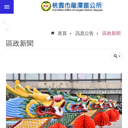
:::
跳到主要內容區塊
市
民
:::
卡
:::
首頁
訊息公告
區政新聞
進
區政新聞
階
搜
尋
本
區
介
紹
訊
息
公