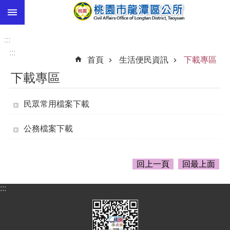
:::
跳到主要內容區塊
市
民
:::
卡
:::
首頁
生活便民資訊
下載專區
進
下載專區
階
搜
尋
民眾常用檔案下載
公務檔案下載
本
區
回上一頁
回最上面
介
紹
:::
訊
息
公