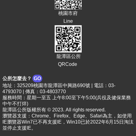
告
生
桃園市府
活
Line
便
民
資
訊
機
龍潭區公所
關
QRCode
通
訊
公所怎麼去？
GO
錄
地址：325209桃園市龍潭區中興路690號 | 電話：03-
4793070 | 傳真：03-4803770
相
服務時間：星期一至五 上午8:00至下午5:00(兵役及健保業務
關
中午不打烊)
資
龍潭區公所版權所有 © 2023. All rights reserved.
料
瀏覽器支援：Chrome、Firefox、Edge、Safari為主，如使用
IE瀏覽器Win7已不再支援IE，Win10已於2022年6月15日淘汰
回
並停止支援IE。
首