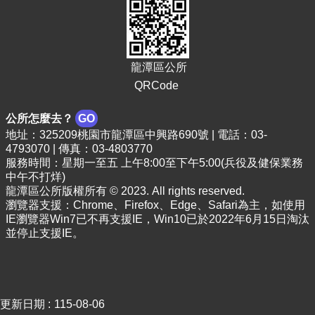
E
n
g
l
龍潭區公所
i
s
QRCode
h
公所怎麼去？
GO
隱
地址：325209桃園市龍潭區中興路690號 | 電話：03-
私
4793070 | 傳真：03-4803770
權
服務時間：星期一至五 上午8:00至下午5:00(兵役及健保業務
政
中午不打烊)
策
龍潭區公所版權所有 © 2023. All rights reserved.
瀏覽器支援：Chrome、Firefox、Edge、Safari為主，如使用
政
IE瀏覽器Win7已不再支援IE，Win10已於2022年6月15日淘汰
府
並停止支援IE。
網
站
資
料
開
更新日期
115-08-06
放