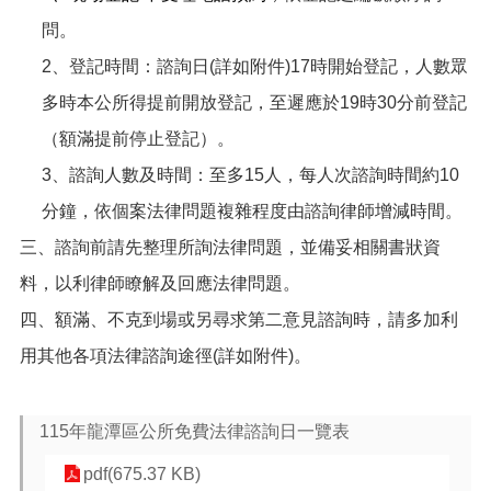
告
問。
生
2、登記時間：諮詢日(詳如附件)
17時開始登記，人數眾
活
便
多時本公所得提前開放登記，至遲應於19時30分前登記
民
（額滿提前停止登記）。
資
訊
3、諮詢人數及時間：至多15人，每人次諮詢時間約10
機
分鐘，依個案法律問題複雜程度由諮詢律師增減時間。
關
三、諮詢前請先整理所詢法律問題，並備妥相關書狀資
通
訊
料，以利律師瞭解及回應法律問題。
錄
四、額滿、不克到場或另尋求第二意見諮詢時，請多加利
相
用其他各項法律諮詢途徑(詳如附件)。
關
資
料
115年龍潭區公所免費法律諮詢日一覽表
回
pdf(675.37 KB)
首