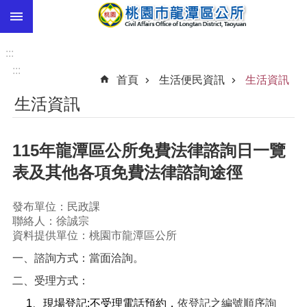
:::
跳到主要內容區塊
市
民
:::
卡
:::
首頁
生活便民資訊
生活資訊
進
生活資訊
階
搜
尋
115年龍潭區公所免費法律諮詢日一覽
表及其他各項免費法律諮詢途徑
本
發布單位：民政課
區
聯絡人：徐誠宗
介
資料提供單位：桃園市龍潭區公所
紹
一、諮詢方式：當面洽詢。
訊
二、受理方式：
息
公
1、現場登記:不受理電話預約，
依登記之
編號順序詢