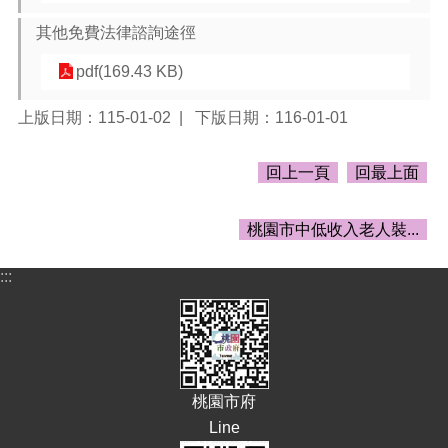
頁
其他免費法律諮詢途徑
網
站
pdf(169.43 KB)
導
覽
上版日期：115-01-02
下版日期：116-01-01
市
政
回上一頁
回最上面
信
箱
桃園市中低收入老人裝...
常
見
:::
問
答
桃
園
市
桃園市府
政
Line
府