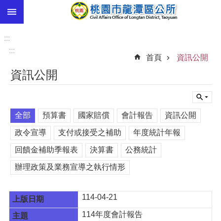
:::
跳到主要內容區塊
市
民
:::
卡
:::
首頁
資訊公開
進
資訊公開
階
搜
尋
全部
預算書
國家賠償
會計報告
資訊公開
政令宣導
支付或接受之補助
年度統計年報
本
回饋金補助季報表
決算書
公務統計
區
介
辦理政策及業務宣導之執行情形
紹
訊
114-04-21
息
公
114年度會計報告