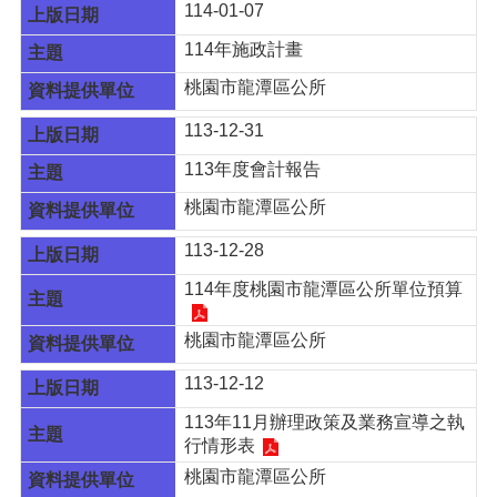
114-01-07
E
n
114年施政計畫
g
l
桃園市龍潭區公所
i
s
113-12-31
h
113年度會計報告
隱
桃園市龍潭區公所
私
權
113-12-28
政
策
114年度桃園市龍潭區公所單位預算
政
桃園市龍潭區公所
府
網
113-12-12
站
資
113年11月辦理政策及業務宣導之執
料
行情形表
開
桃園市龍潭區公所
放