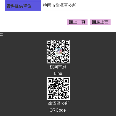
告
桃園市龍潭區公所
生
活
便
回上一頁
回最上面
民
資
:::
訊
機
關
通
訊
桃園市府
錄
Line
相
關
資
料
龍潭區公所
回
QRCode
首