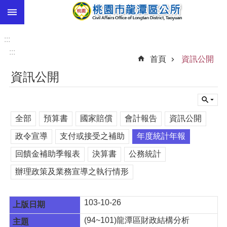
:::
跳到主要內容區塊
市
民
:::
卡
:::
首頁
資訊公開
進
資訊公開
階
搜
尋
全部
預算書
國家賠償
會計報告
資訊公開
政令宣導
支付或接受之補助
年度統計年報
本
回饋金補助季報表
決算書
公務統計
區
介
辦理政策及業務宣導之執行情形
紹
訊
103-10-26
息
公
(94~101)龍潭區財政結構分析