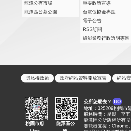
龍潭公有市場
重要政策宣導
龍潭區公墓公園
台電促協金專區
電子公告
RSS訂閱
綠能業務行政透明專區
隱私權政策
政府網站資料開放宣告
網站安
公所怎麼去？
GO
地址：325209桃園市龍潭區
服務時間：星期一至五 上
龍潭區公所版權所有 © 2023. 
桃園市府
龍潭區公
瀏覽器支援：Chrome、F