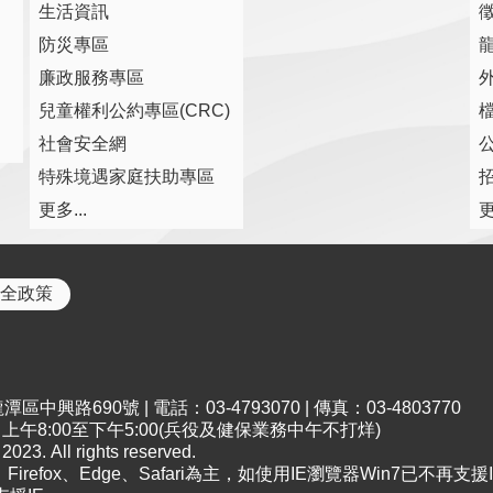
生活資訊
防災專區
廉政服務專區
兒童權利公約專區(CRC)
社會安全網
特殊境遇家庭扶助專區
更多...
更
全政策
中興路690號 | 電話：03-4793070 | 傳真：03-4803770
午8:00至下午5:00(兵役及健保業務中午不打烊)
All rights reserved.
irefox、Edge、Safari為主，如使用IE瀏覽器Win7已不再支援I