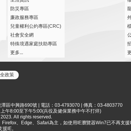
防災專區
廉政服務專區
兒童權利公約專區(CRC)
社會安全網
特殊境遇家庭扶助專區
更多...
更
全政策
中興路690號 | 電話：03-4793070 | 傳真：03-4803770
午8:00至下午5:00(兵役及健保業務中午不打烊)
All rights reserved.
irefox、Edge、Safari為主，如使用IE瀏覽器Win7已不再支援I
支援IE。