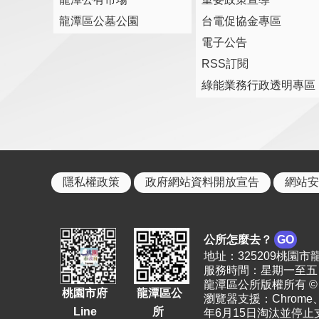
龍潭區公墓公園
台電促協金專區
電子公告
RSS訂閱
綠能業務行政透明專區
隱私權政策
政府網站資料開放宣告
網站安
公所怎麼去？
GO
地址：325209桃園市龍潭區
服務時間：星期一至五 上
龍潭區公所版權所有 © 2023. 
桃園市府
龍潭區公
瀏覽器支援：Chrome、F
Line
所
年6月15日淘汰並停止