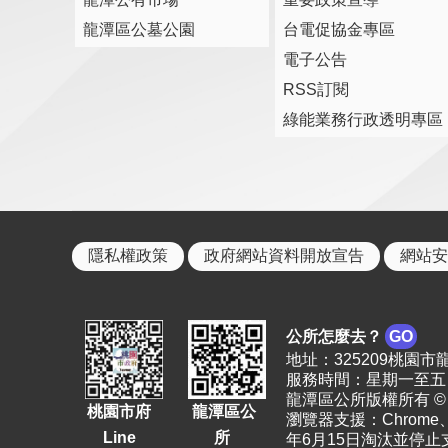
龍潭區公墓公園
台電促協金專區
電子公告
RSS訂閱
綠能業務行政透明專區
隱私權政策
政府網站資料開放宣告
網站安
公所怎麼去？
GO
地址：325209桃園市龍潭區
服務時間：星期一至五 上
龍潭區公所版權所有 © 2023. 
桃園市府
龍潭區公
瀏覽器支援：Chrome、F
Line
所
年6月15日淘汰並停止