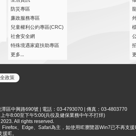
防災專區
廉政服務專區
兒童權利公約專區(CRC)
社會安全網
特殊境遇家庭扶助專區
更多...
更
全政策
中興路690號 | 電話：03-4793070 | 傳真：03-4803770
午8:00至下午5:00(兵役及健保業務中午不打烊)
All rights reserved.
irefox、Edge、Safari為主，如使用IE瀏覽器Win7已不再支援I
支援IE。