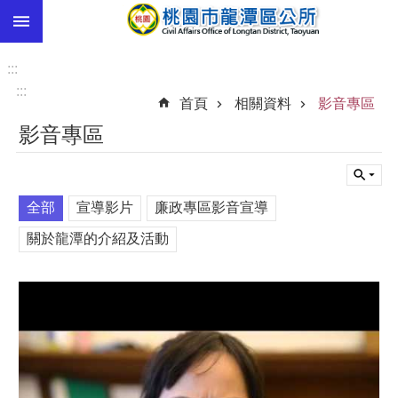
:::
跳到主要內容區塊
市
民
:::
卡
:::
首頁
相關資料
影音專區
進
影音專區
階
搜
尋
全部
宣導影片
廉政專區影音宣導
關於龍潭的介紹及活動
本
區
介
紹
訊
息
公