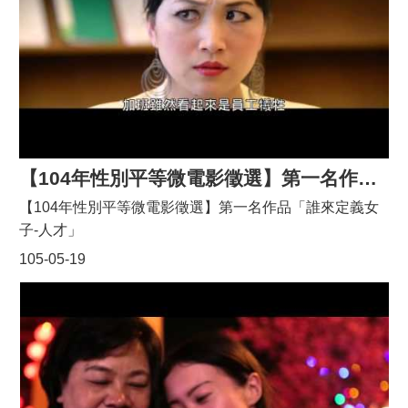
告
生
活
便
民
資
訊
機
【104年性別平等微電影徵選】第一名作品「誰來定義女子-人才」
關
【104年性別平等微電影徵選】第一名作品「誰來定義女
通
訊
子-人才」
錄
105-05-19
相
關
資
料
回
首