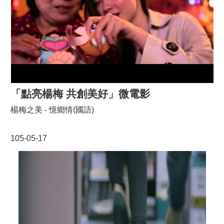
頁
網
站
導
覽
市
政
「點亮楊梅 共創美好」微電影
信
箱
楊梅之美 - 憶鄉情(國語)
常
見
105-05-17
問
答
桃
園
市
政
府