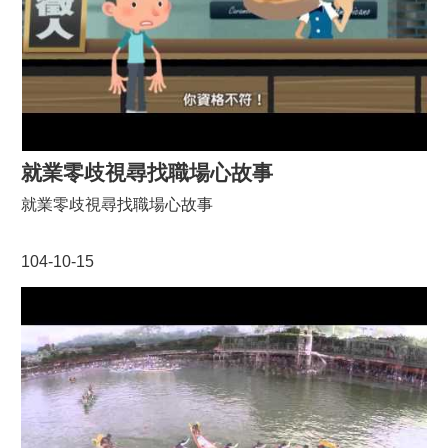
宣
告
網
站
安
全
政
就業零歧視尋找職場心故事
策
就業零歧視尋找職場心故事
104-10-15