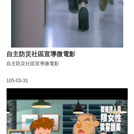
E
n
g
l
i
s
h
隱
自主防災社區宣導微電影
私
自主防災社區宣導微電影
權
政
策
105-03-31
政
府
網
站
資
料
開
放