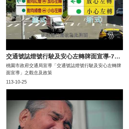
告
生
活
便
民
資
訊
機
交通號誌燈號行駛及安心左轉牌面宣導-76秒版
關
桃園市政府交通局宣導「交通號誌燈號行駛及安心左轉牌
通
訊
面宣導」之觀念及政策
錄
113-10-25
相
關
資
料
回
首