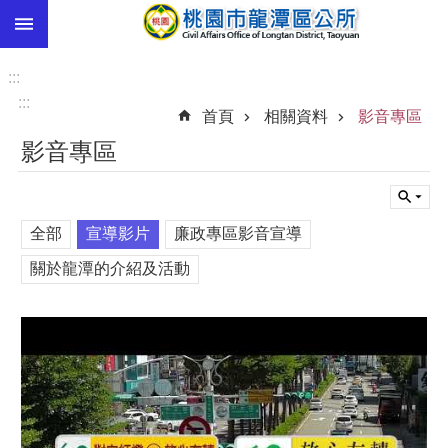
:::
跳到主要內容區塊
市
民
:::
卡
:::
首頁
相關資料
影音專區
進
影音專區
階
搜
尋
全部
宣導影片
廉政專區影音宣導
關於龍潭的介紹及活動
本
區
介
紹
訊
息
公