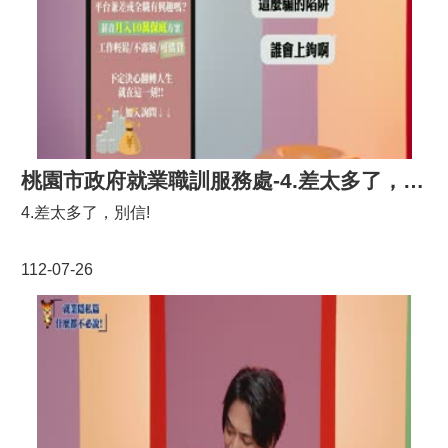
E
n
g
l
i
s
h
隱
桃園市政府就業職訓服務處-4.差太多了，別信!
私
4.差太多了，別信!
權
政
策
112-07-26
政
府
網
站
資
料
開
放