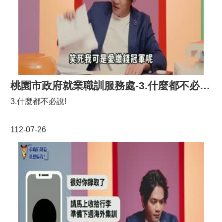
宣
告
網
站
安
全
政
桃園市政府就業職訓服務處-3.什麼都不必說!
策
3.什麼都不必說!
112-07-26