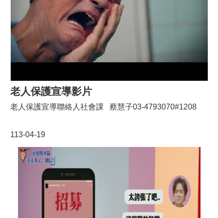
頁
網
站
導
覽
市
政
老人保護宣導影片
信
箱
老人保護宣導聯絡人社會課 蔡慧子03-4793070#1208
常
見
113-04-19
問
答
桃
園
市
政
府