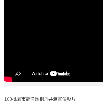
告
生
活
便
民
資
訊
機
關
通
訊
錄
相
關
資
料
103桃園市龍潭區桐舟共渡宣傳影片
回
首