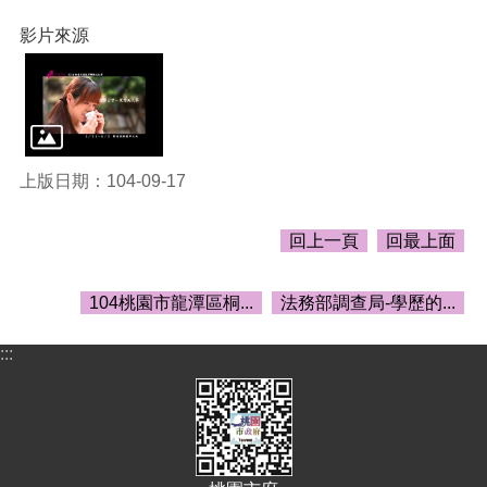
頁
影片來源
網
站
導
覽
市
上版日期：104-09-17
政
信
箱
回上一頁
回最上面
常
見
104桃園市龍潭區桐...
法務部調查局-學歷的...
問
答
:::
桃
園
市
政
府