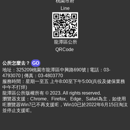
桃園市府
E
Line
n
g
l
i
s
h
龍潭區公所
QRCode
隱
私
權
公所怎麼去？
GO
政
地址：325209桃園市龍潭區中興路690號 | 電話：03-
策
4793070 | 傳真：03-4803770
服務時間：星期一至五 上午8:00至下午5:00(兵役及健保業務
政
中午不打烊)
府
龍潭區公所版權所有 © 2023. All rights reserved.
網
瀏覽器支援：Chrome、Firefox、Edge、Safari為主，如使用
站
IE瀏覽器Win7已不再支援IE，Win10已於2022年6月15日淘汰
並停止支援IE。
資
料
開
放