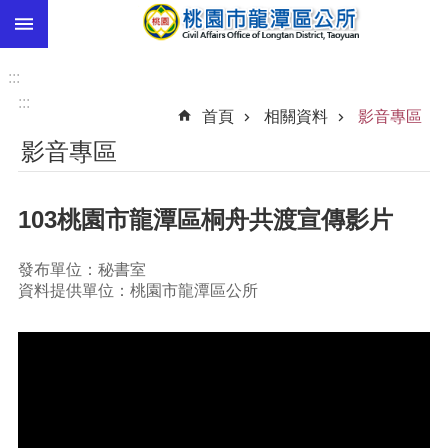
:::
跳到主要內容區塊
市
民
:::
卡
:::
首頁
相關資料
影音專區
進
影音專區
階
搜
尋
103桃園市龍潭區桐舟共渡宣傳影片
發布單位：秘書室
本
資料提供單位：桃園市龍潭區公所
區
介
紹
訊
息
公