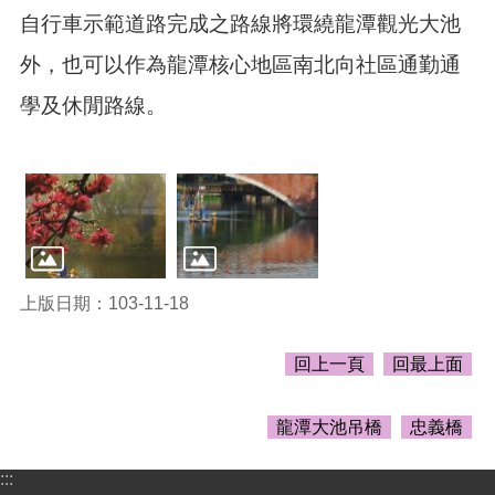
頁
自行車示範道路完成之路線將環繞龍潭觀光大池
網
外，也可以作為龍潭核心地區南北向社區通勤通
站
導
學及休閒路線。
覽
市
政
信
箱
常
見
上版日期：103-11-18
問
答
回上一頁
回最上面
桃
園
龍潭大池吊橋
忠義橋
市
政
:::
府