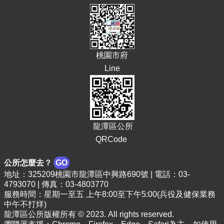
E
n
g
l
i
桃園市府
s
h
Line
隱
私
權
政
龍潭區公所
策
QRCode
政
府
公所怎麼去？
GO
網
地址：325209桃園市龍潭區中興路690號 | 電話：03-
站
4793070 | 傳真：03-4803770
資
服務時間：星期一至五 上午8:00至下午5:00(兵役及健保業務
料
中午不打烊)
開
龍潭區公所版權所有 © 2023. All rights reserved.
放