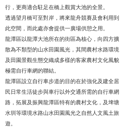
告
行，更商適合駐足在橋上觀賞大池的全景。
生
透過望月橋可至對岸，將來龍舟競賽及會利用到
活
便
此空間，而此處亦會提供一廣場供憩之用。
民
資
龍潭區以龍潭大池所在的街區為核心，向四方擴
訊
散為不類型的山水田園風光，其間農村水路環境
機
關
及田園景觀生態交織成多樣的客家農村文化風貌
通
極需自行車網的聯結。
訊
錄
龍潭區設立自行車步道的目的在於強化及建全居
相
民日常生活徒步與車行以外交通所需的自行車網
關
資
路，拓展及振興龍潭區特有的農村文化，及埤塘
料
水圳等環境水路山水田園風光之自然人文風土旅
回
遊。
首