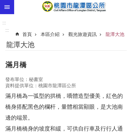
:::
跳到主要內容區塊
市
民
:::
卡
:::
首頁
本區介紹
觀光旅遊資訊
龍潭大池
進
龍潭大池
階
搜
尋
滿月橋
發布單位：秘書室
本
資料提供單位：桃園市龍潭區公所
區
滿月橋為一弧型的拱橋，嘺體造型優美，紅色的
介
紹
橋身搭配黑色的欄杆，量體相當顯眼，是大池南
訊
邊的端景。
息
公
滿月橋橋身的坡度和緩，可供自行車及行行人通