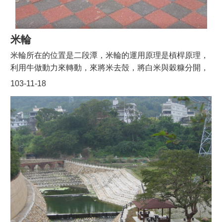
家」，是「百忍堂」堂號的源起，所以「清河堂」又可以
稱為「百忍堂」。
米輪
米輪所在的位置是二段潭，米輪的運用原理是槓桿原理，
利用牛做動力來轉動，來將米去殼，將白米與穀糠分開，
然後利用雙手或勺子將輾好的米自米輪之中取出。三坑里
103-11-18
的里長表示如果去殼的米放得太少，會把米磨成粉，為了
不讓米被磨成粉，米少說也要放大約二、三百斤，這樣才
能夠順利把米去殼。至於米輪究竟屬於何人所有？我們走
訪了許多居民，有的人表示是因為當時碼頭太忙了，所以
直接在這兒利用米輪去脫殼，但是當我們訪問愈來愈多人
時，赫然發現米輪是曾家所有，它不是公用的，是私人用
來將米去殼的，若有人需要將米去殼，就必須付費請曾家
代為處理。