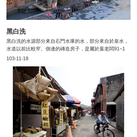
肉、魚、卵。並不是所有的土地廟皆有土地婆，據老一輩
E
n
的人說土地婆很少被供奉在家中，一般的說法是認為土地
g
婆吝嗇、度量狹窄，所以很少將土地婆供奉在家中，至於
l
會供奉在廟中，大致上是為了排解土地公的寂寞，所以找
i
黑白洗
s
個土地婆來和土地公作伴。▲開庄伯公廟開庄伯公廟位於
h
黑白洗的水源部分來自石門水庫的水，部分來自於泉水，
三坑水尾，是三坑的開庄伯公，也就是最早的三坑伯公廟
水道以前比較窄。側邊的磚造房子，是屬於葉老闆91~1
（如下圖），現今看到的伯公廟是經過重新整建的，比起
隱
號，以前是開電子工廠的，現在已經廢棄了，常年往來的
103-11-18
原來的伯公廟大了很多。新建的伯公廟就在舊開庄伯公廟
私
大陸經商，鮮少回來。現在的黑白洗和以前前稍有不同，
權
的旁，伯公廟的位置比道路高出了許多，要祭拜伯公，就
最初遮雨棚是較靠外的，因為曾被車子撞毀，因向內移了
政
必須徒步走石階，才可爬上伯公廟，站在伯公廟上可以看
策
一些。第二次則因有位老婆婆頭部撞到，因此又把雨棚的
到三坑的景色，頗有居高臨下的意味。就在新建的公廟的
高度調高。黑白洗當初的規劃，是以不破壞原始風貌為
同時，三坑的村民卻也保留了舊有的伯公廟（如左圖），
政
主。故而在建築遮雨棚時，將其基座，至於水道側邊，故
府
舊的伯公廟前保留了石製的香爐，它固定於地上，廟中破
而影響了水流，每逢下雨此處便會淹水，但這是基於保存
網
碎的石碑就上頭寫著福德正神，在石碑前擺放著伯公的圖
地方文化古蹟的考量。
站
像。伯公廟的格局很小，大約只有一坪左右的大小，是我
資
們走訪所有伯公廟中，格局最小的一個，看起來也是最古
料
老的，屋頂上長滿了青苔。▲入口伯公廟入口伯公廟位於
開
放
往三坑的入口處，就伯公廟的格局及佔地的面積而言，在