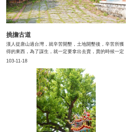
告
生
活
便
民
挑擔古道
資
訊
漢人從唐山過台灣，就辛苦開墾，土地開墾後，辛苦所獲
得的東西，為了謀生，就一定要拿出去賣，賣的時候一定
機
會有一個做生意的地方，而東西要送到做生意的地方，常
103-11-18
關
常都會有一條固定的路，久而久之，走的比較多的路，就
通
訊
變成現在的「古道」。人常走動，生意愈做愈大，人愈來
錄
愈多，官府也設在此處，以前官人都是坐轎，以四人抬，
所以在清朝的時候分成兩種名稱，一是「民道」，一種
相
「官道」，挑擔古道即是當時的「官道」。位於三坑和十
關
一分之間就有一挑擔古道，在古道上一邊是健康步道，是
資
料
後來才鋪上的，另一邊則是具有古風味的石板路，此條古
道以前是運送穀子、煤、砂子、小石頭、檜木的用的，是
回
利用人挑上來或是靠牛拉上來的，而旁邊的健康步道大約
首