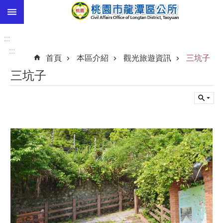
:::
跳到主要內容區塊
市
民
:::
卡
:::
首頁
本區介紹
觀光旅遊資訊
三坑子
進
三坑子
階
搜
尋
本
區
介
紹
訊
息
公