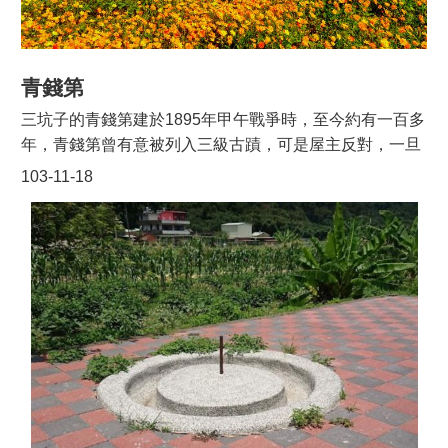
在廟前有一廣場，是老街中最大的活動空間，每天幾乎都
會有茶及日用雜貨的交易。三坑子街形成於清朝，永福宮
為信仰中心，當時有派出所、雜貨店、啤酒屋、棺材店…
等。現今三坑老街大的房屋大致上有二種：所存最多的是
青錢第
「步廊式街屋」不論是街屋的形式、屋頂的形式都相類
三坑子的青錢第建於1895年甲午戰爭時，至今約有一百多
似。屋內的牆以夯土塊疊砌而成，牆壁是與鄰居共用，從
年，青錢第曾有意被列入三級古蹟，可是屋主反對，一旦
屋外可以看到在窗板有二個窗戶，除了有透氣功能之外，
被列入三級古蹟，就無法自行修繕，損壞的地方就不能修
103-11-18
還有吊卸物品及防盜的功能。以往晚上關店時，若有人要
復。依據張氏族譜來說，最早可以推溯到舜--契--張揮公，
購物，就會用二樓的窗戶來探視，若是熟人才會開門，不
從張揮公--十八郎--張九齡，所以張家都說自己是張九齡的
熟的人就會沿窗戶將物品垂下以完成交易，確保安全。■
後代。不僅僅是當時家族關念很重，到現在還是一樣。當
櫻花啤酒屋櫻花啤酒是台灣第一個進口櫻麥酒，閩南或是
初張姓的祖先在做生意時，可以說是「童叟無欺」，大家
客家都稱啤酒為麥酒，從右念到左，櫻花啤酒屋是永福宮
都非常的同心，有一年家鄉發生飢荒，因此私自發行「青
前的雜貨店的劉信榮的姑爹所開，當時除了有賣雜貨之
錢」做為脤災之用，就好像鏢局有發行自己的鏢單一樣，
外，還有賣酒，櫻花啤酒是當時的日本酒。開店時間是在
四處流通，因為「青錢」非常有信用，到哪裡都可以對
日據時代桃園大圳施工期間，當時居民應該經濟能力不
換，因此皇帝嘉許他的善舉，賜與「青錢第」之封號。其
好，有能力買的，是當時興建桃園大圳的技術人員、領薪
實張家真正的堂號「清河堂」，是因為祖先當時住在清河
水的工人。
郡，因此張家後來就以住的地名，做為自己的堂號。後來
又有位張姓的祖先倡導說要忍，所以就有所謂的「百忍傳