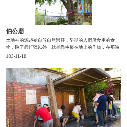
只有九、十年的歷史，此古道是陸路沒有開通之前，三坑
頁
和十一份之間的聯絡道路。挑擔古道的石板具有百年的歷
網
史，所以也有人稱做是百年石板路，它連接了三坑與十一
站
份，圖左為三坑的入口，右圖為十一分的入口，當初三坑
導
的學生就是利用這石板古道到學校上學的。從三坑走上百
伯公廟
覽
年石板路，不到十分鐘路程就可到達石門國小，石門國小
土地神的源起始自於自然崇拜，早期的人們所食用的食
市
綠意盎然。現在的石門國小就是以前的三坑子國民學校，
物，除了靠打獵以外，就是靠生長在地上的作物，在那時
政
建立於民國七年，校長是廣田吉三郎，民國九年時是隸屬
信
並沒有良好的種植技術，甚至對於氣候狀況、土壤肥沃及
103-11-18
於新竹州大溪郡，民國47年才改為石門國小。百年石板路
箱
病蟲害…等一無所知，因此認為是有一神靈在控制，土地
還保有以前風貌，唯獨在石板古道旁多增設健康步道，上
神在此情形之下產生了。民間的信仰中，一般都把土地公
常
面鋪著鵝卵石，有助於身體健康，石門國小就曾利用此石
視為是地方上的守護神，它就好像是現在的村里長一般，
見
板路來做學生體適能訓練，鍛鍊學生的心肺及肌耐力。最
問
管轄著鄉里。土地公的聖誕之日是農曆二月二日，每逢二
早的時候這裡是泥土路，但是因為牛車裝載貨物很重，就
答
月二日及八月十五日，民眾會準備豐富的牲禮來祭拜土地
改成石子路，現在已經改成柏油路，而這裡也改建了很
公，而廟裡也會部分運用善男信女也會捐香油錢，部分向
桃
多，留下來的其有十一份到三坑這條百年石板路。
該村里的人募款，在土地公廟前也會有戲臺表演，因為是
園
為了土地公而演出的，所以一般稱之為土地公戲。一般來
市
政
說，祭祀土地公大家會準備較豐盛的牲禮，牲禮分為三牲
府
和五牲，三牲是豬、雞、魚，五牲是。豬肉、雞肉、鴨