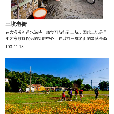
宣
走訪的伯公廟中算是很大的了，在這兒有座椅讓人休息。
告
人口伯公廟的裝飾比較多一些，伯公廟的前方有一對石
獅，比較特別的是有廟裡供奉土地婆，也有暗八仙的裝
網
三坑老街
飾。
站
安
在大漢溪河道水深時，船隻可航行到三坑，因此三坑是早
全
年客家族群貨品的集散中心。在以前三坑老街的聚落是商
政
店的型態，其以永福宮為信仰的中心，在當時可以說是整
策
103-11-18
個聚落的核心，在廟前有一廣場，在三坑子以前繁華時，
每天幾乎都會有茶及日用雜貨的交易。後來因為桃園大圳
的修築，使得大漢溪水位的下降，加上陸路以及鐵路的開
通，也讓三坑吃足了苦頭，再加上石門水庫的庫建攔截了
大漢溪的水，至此也因此註定水運的停擺，也因為如此有
禁建及水源保護區的限制，使得三坑多 年來一 直無法改
建，保留了原有景象，三坑老街沒落了。三坑老街的範圍
大致上是以永福宮為聚落的核心，向外至黑白洗，老街呈
現外窄內寬的型態當時的三坑老街以永福宮為信仰的中
心，可以說是整個聚落的核心，老街聚落幾乎全是商店，