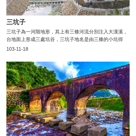
三坑子
三坑子為一河階地形，其上有三條河流分別注入大漢溪，
台地面上形成三處坑谷，三坑子地名是由三條的小坑得
名，位於北邊是『鴨母坑』，中央則是『火劫尾坑』，而
103-11-18
位於南邊則是『蔗部坑』。三坑子的起源至少可以推溯在
康熙年間陸細番對於龍潭的開發，最早開發的地區，首推
臨近大漢溪邊的三坑一帶，直到乾隆九年（西元１７４４
年）才有漢民移居在此，並且建立的永福宮，就是現在的
三坑里。早年的三坑子在沒有陸運的開展時候，所有的貨
運一切皆是仰賴水運，透過大漢溪的水利之便，在三坑子
集貨站的物品，一部分可以將運輸到國外去，一部分物品
也可直接從三坑仔送到新莊、萬華，甚至於大稻埕、淡水
等地，在此情形之下，三坑子逐漸發展成了商業街屋，當
時的街屋的風貌也就是我們現在所看到的三坑街屋。龍潭
→大溪一日遊建議路線一：騎自行車(三坑老街可租車)龍