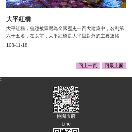
潭三坑老街(可租自行車、品嚐客家美食、參觀青錢第、永
福宮、黑白洗)→三坑鐵馬道(一月賞櫻花、五月賞油桐
花、七月聞野薑花)→龍潭水岸觀光綠廊道(欣賞韭菜園、
大平紅橋
田園風光)→三坑生態公園→紅橋(參觀百年糯米橋)→大平
大平紅橋，曾經被票選為全國歷史一百大建築中，名列第
月彎廣場(濯足)→石門水庫→大溪環湖公路→大溪後慈湖
六十五名，在以前，大平紅橋是大平里對外的主要連絡
→回程。(本所首頁網站連結－大溪區公所－觀光旅遊)龍
道，位於紅橋下方的則是打鐵坑溪。大平紅橋早年是龍潭
103-11-18
潭→大溪一日遊建議路線二：騎自行車(三坑老街可租車)
大平里民挑貨去三坑出售必經之路，一直以來都是以「紅
龍潭三坑老街(可租自行車、品嚐客家美食、參觀青錢第、
橋、流水、釣叟」的風光聞名於外，老里長鍾添翞表示在
永福宮、黑白洗)→三坑鐵馬道(一月賞櫻花、五月賞油桐
小時候，紅橋是他的最愛，在那兒釣魚、游泳、抓魚，以
回上一頁
回最上面
花、七月聞野薑花)→龍潭至大溪月眉水岸觀光綠廊→大溪
前有很多水潭，每逢轉彎轉角的水潭就會有魚，水潭上會
崁津橋→大溪老街→大溪中正公園→大溪李騰芳古宅→回
:::
有石頭，只要拿個抓魚的竹簍，搬開石頭，掃一掃就會很
程。(本所首頁網站連結－大溪區公所－觀光旅遊)
多蝦、魚，很容易就以抓到。大平紅橋是三坑子與大平里
之間的聯絡橋樑，它橫跨蔗部坑 (清水溪)的兩岸，東接大
坪里，西鄰三坑里，是一座以紅磚為主的建造的拱橋，大
平紅橋是由役庄場、龍潭居民及日本人的資助下完成，使
桃園市府
用與當時建築桃園大圳相同的紅磚，紅橋景點的紀念碑是
Line
後來才加上的。