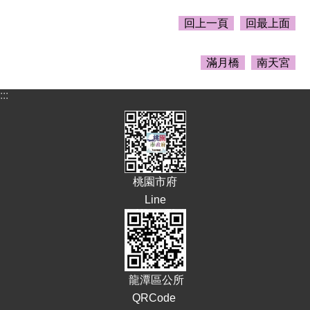
頁
回上一頁
回最上面
網
站
導
滿月橋
南天宮
覽
:::
市
政
信
箱
常
桃園市府
見
Line
問
答
桃
園
市
龍潭區公所
政
QRCode
府