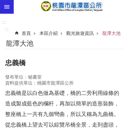
:::
跳到主要內容區塊
市
民
:::
卡
:::
首頁
本區介紹
觀光旅遊資訊
龍潭大池
進
龍潭大池
階
搜
尋
忠義橋
發布單位：秘書室
本
資料提供單位：桃園市龍潭區公所
區
忠義橋是以白色做為基礎，橋的二旁利用線條的
介
紹
造成製成藍色的欄杆，再加以簡單的造形裝飾，
訊
整座橋上一共有九個彎曲，所以又稱為九曲橋。
息
公
從忠義橋上望去可以綜覽吊橋全景，走到盡頭，