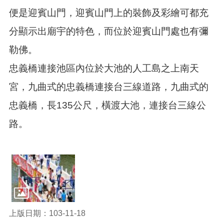
告
便是迎賓山門，迎賓山門上的裝飾及彩繪可都充
生
分顯示出廟宇的特色，而位於迎賓山門處也有彌
活
便
勒佛。
民
資
忠義橋連接池區內位於大池的人工島之上南天
訊
宮，九曲式的忠義橋連接台三線道路，九曲式的
機
關
忠義橋，長135公尺，橫渡大池，連接台三線公
通
路。
訊
錄
相
關
資
料
回
上版日期：103-11-18
首