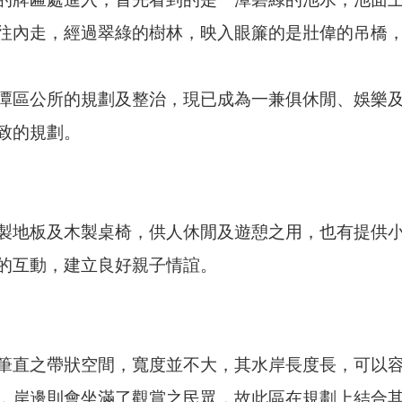
往內走，經過翠綠的樹林，映入眼簾的是壯偉的吊橋
潭區公所的規劃及整治，現已成為一兼俱休閒、娛樂
致的規劃。
製地板及木製桌椅，供人休閒及遊憩之用，也有提供
的互動，建立良好親子情誼。
筆直之帶狀空間，寬度並不大，其水岸長度長，可以
，岸邊則會坐滿了觀賞之民眾，故此區在規劃上結合