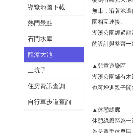
導覽地圖下載
無束，沿著池邊
園相互連接。
熱門景點
湖濱公園經過龍
石門水庫
的設計與整齊一
龍潭大池
▲兒童遊樂區
三坑子
湖濱公園鋪有木
住房資訊查詢
也可增進親子間
自行車步道查詢
▲休憩綠廊
休憩綠廊區為一
為是選手休息區