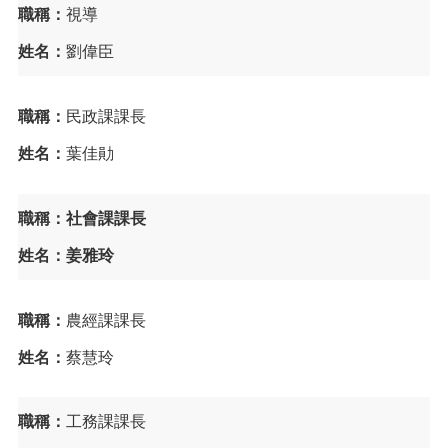
頁
職稱：
視導
網
姓名：
劉偉臣
站
導
覽
職稱：
民政課課長
市
姓名：
葉佳勛
政
信
箱
職稱：社會課課長
常
姓名：姜雅玲
見
問
答
職稱：
農經課課長
桃
姓名：
蔡慧玲
園
市
政
職稱：
工務課課長
府