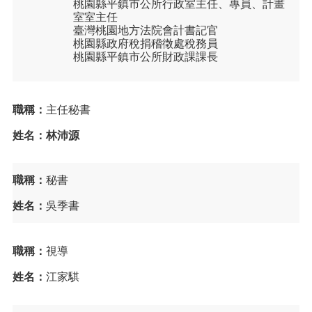
告
桃園縣平鎮市公所行政室主任、專員、計畫
室室主任
生
臺灣桃園地方法院會計書記官
桃園縣政府稅捐稽徵處稅務員
活
桃園縣平鎮市公所財政課課長
便
民
資
訊
職稱：
主任秘書
機
姓名：林沛源
關
通
訊
職稱：
秘書
錄
姓名：
吳季書
相
關
資
職稱：
視導
料
姓名：
江家騏
回
首