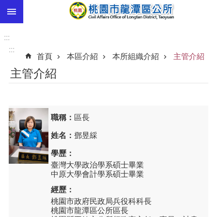
:::
跳到主要內容區塊
市
民
:::
卡
:::
首頁
本區介紹
本所組織介紹
主管介紹
進
主管介紹
階
搜
尋
職稱：
區長
姓名：
鄧昱綵
本
區
學歷：
介
臺灣大學政治學系碩士畢業
紹
中原大學會計學系碩士畢業
訊
經歷：
息
桃園市政府民政局兵役科科長
公
桃園市龍潭區公所區長