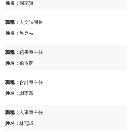
姓名：
周宗賢
E
n
g
職稱：
人文課課長
l
i
姓名：
呂秀枝
s
h
隱
職稱：
秘書室主任
私
姓名：
詹依蓉
權
政
策
職稱：
會計室主任
政
姓名：
謝家穎
府
網
站
資
職稱：
人事室主任
料
姓名：
林冠成
開
放