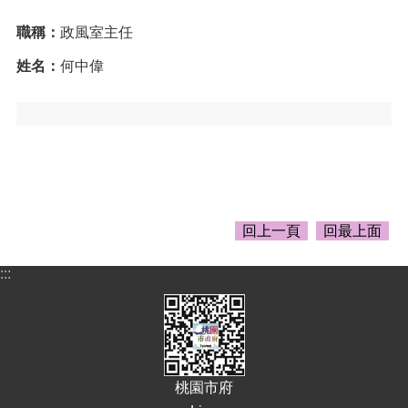
宣
職稱：
政風室主任
告
姓名：
何中偉
網
站
安
全
政
策
回上一頁
回最上面
:::
桃園市府