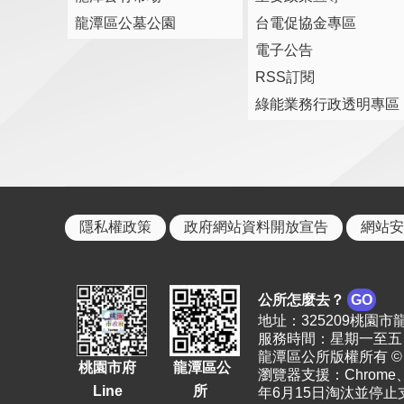
龍潭區公墓公園
台電促協金專區
電子公告
RSS訂閱
綠能業務行政透明專區
隱私權政策
政府網站資料開放宣告
網站安
公所怎麼去？
GO
地址：325209桃園市龍潭區
服務時間：星期一至五 上
龍潭區公所版權所有 © 2023. 
桃園市府
龍潭區公
瀏覽器支援：Chrome、F
Line
所
年6月15日淘汰並停止