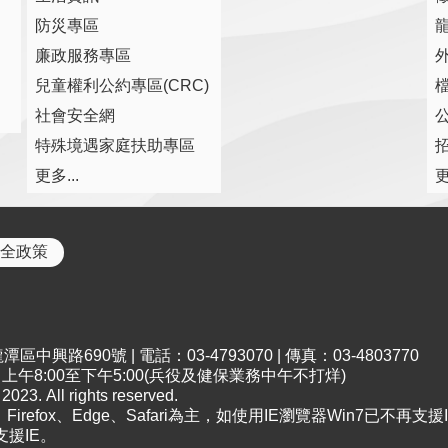
防災專區
廉政服務專區
兒童權利公約專區(CRC)
社會安全網
特殊境遇家庭扶助專區
更多...
更
全政策
中興路690號 | 電話：03-4793070 | 傳真：03-4803770
午8:00至下午5:00(兵役及健保業務中午不打烊)
All rights reserved.
irefox、Edge、Safari為主，如使用IE瀏覽器Win7已不再支援I
支援IE。