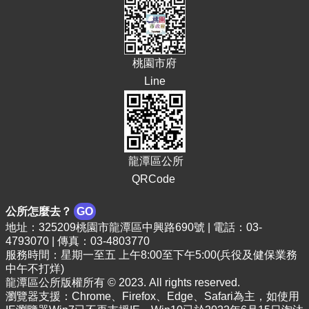
頁
網
站
導
桃園市府
覽
Line
市
政
信
箱
龍潭區公所
常
QRCode
見
問
公所怎麼去？
GO
答
地址：325209桃園市龍潭區中興路690號 | 電話：03-
4793070 | 傳真：03-4803770
桃
服務時間：星期一至五 上午8:00至下午5:00(兵役及健保業務
園
中午不打烊)
市
龍潭區公所版權所有 © 2023. All rights reserved.
政
瀏覽器支援：Chrome、Firefox、Edge、Safari為主，如使用
府