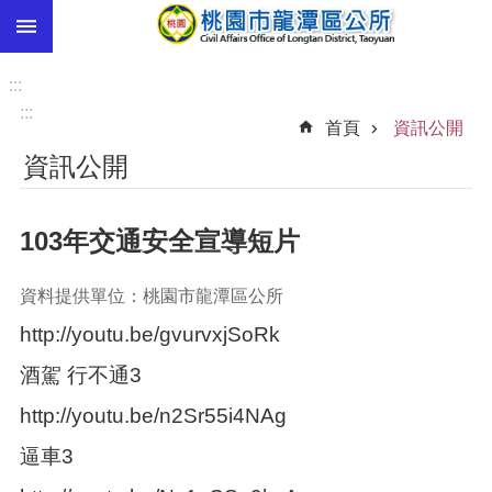
:::
跳到主要內容區塊
市
民
:::
卡
:::
首頁
資訊公開
進
資訊公開
階
搜
尋
103年交通安全宣導短片
資料提供單位：桃園市龍潭區公所
本
http://youtu.be/gvurvxjSoRk
區
介
酒駕 行不通3
紹
http://youtu.be/n2Sr55i4NAg
訊
息
逼車3
公