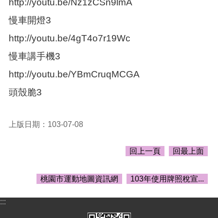
http://youtu.be/Nz1zCSn9lmA
告
慢車開燈3
生
活
http://youtu.be/4gT4o7r19Wc
便
民
慢車講手機3
資
訊
http://youtu.be/YBmCruqMCGA
機
頭殼脆3
關
通
訊
上版日期：103-07-08
錄
相
回上一頁
回最上面
關
資
桃園市運動地圖資訊網
103年使用牌照稅宣...
料
:::
回
首