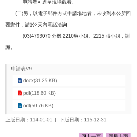
申請者可逕至現場觀看。
頁
(二)另，以電子郵件方式申請場地者，未收到本公所回
網
站
覆郵件，請於2天內電話洽詢
導
覽
(03)4793070 分機 2210吳小姐、2215 張小姐，謝
市
謝。
政
信
箱
申請表V9
常
docx(31.25 KB)
見
問
pdf(118.60 KB)
答
odt(50.76 KB)
桃
園
上版日期：114-01-01
下版日期：115-12-31
市
政
府
回上一頁
回最上面