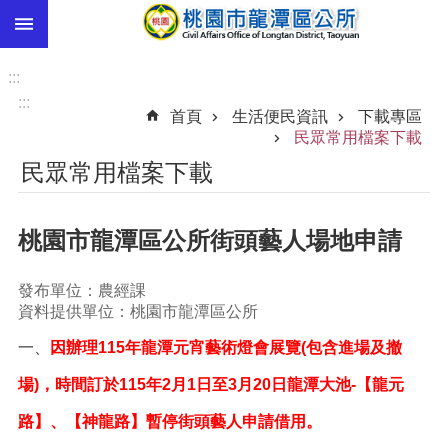
:::
跳到主要內容區塊
市
民
:::
卡
:::
首頁
生活便民資訊
下載專區
進
民眾常用檔案下載
階
民眾常用檔案下載
搜
尋
桃園市龍潭區公所街頭藝人場地申請
本
發布單位：農經課
區
資料提供單位：桃園市龍潭區公所
介
一、
因辦理
115
年龍潭元宵藝術燈會展覽(包含進場及撤
紹
場)，時間訂於
115
年
2
月
1
日至
3
月
20
日龍潭大池-【龍元
訊
息
路】、【神龍路】暫停街頭藝人申請借用。
公