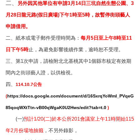
告
二、
另外因其他單位有申請
3
月
14
日三坑自然生態公園、
3
生
月
28
日龍元路
(
假日廣場
)
下午
1
時至
5
時，故暫停街頭藝人
活
申請借用。
便
民
二、紙本或電子郵件受理時間為：
每月5日至上午8時至11
資
訊
日下午5時
止，為避免影響後續作業，逾時恕不受理。
機
三、第1次申請，請檢附北北基桃其中1個縣市核定有效期
關
通
間內之街頭藝人證，以供檢視。
訊
四、
錄
114.10.7公告
(
https://docs.google.com/document/d/16SxrqYoWmI_PVqeG
相
關
85qoqWXtTtn-vB00qWgaK0U2Hws/edit?tab=t.0
)
資
料
(一)
預計1/20(二)於本公所201會議室上午11時開始115
回
年2月份場地抽籤
，不另外錄影，
首