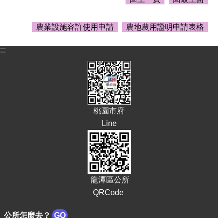
E
n
農業設施容許使用申請
農地農用證明申請表格
g
l
i
:::
s
h
隱
私
權
桃園市府
政
Line
策
政
府
網
站
龍潭區公所
資
QRCode
料
開
公所怎麼去？
GO
放