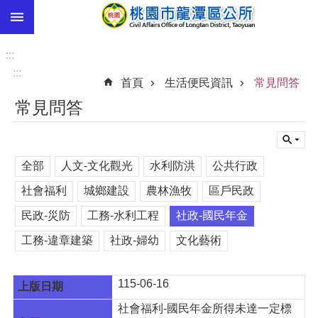
:::
跳到主要內容區塊
市
民
:::
卡
:::
首頁
生活便民資訊
常見問答
進
常見問答
階
搜
尋
全部
人文-文化觀光
水利防洪
公共行政
社會福利
城鄉建設
農林漁牧
區戶民政
本
民政-災防
工務-水利工程
社政-國民年金
區
介
工務-違章建築
社政-婦幼
文化藝術
紹
訊
115-06-16
息
公
社會福利-國民年金所得未達一定標