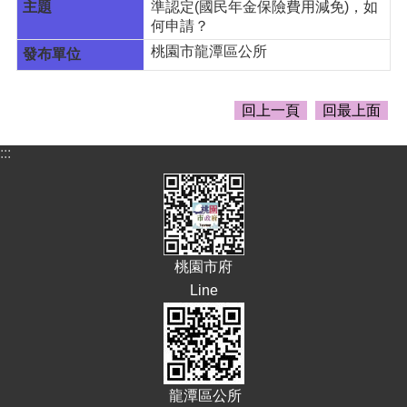
告
準認定(國民年金保險費用減免)，如
何申請？
生
桃園市龍潭區公所
活
便
民
回上一頁
回最上面
資
訊
:::
機
關
通
訊
錄
桃園市府
相
Line
關
資
料
回
龍潭區公所
首