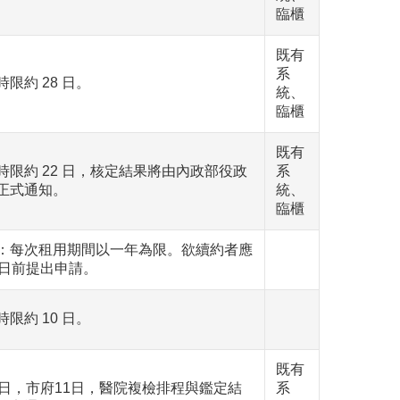
臨櫃
既有
系
限約 28 日。
統、
臨櫃
既有
時限約 22 日，核定結果將由內政部役政
系
正式通知。
統、
臨櫃
：每次租用期間以一年為限。欲續約者應
0日前提出申請。
限約 10 日。
既有
0日，市府11日，醫院複檢排程與鑑定結
系