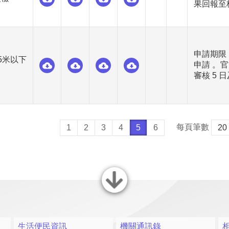
果回報至核
申請期限：
5米以下
申請 。
審核 5 
每頁筆數
1
2
3
4
5
6
關閉
生活便民資訊
機關通訊錄