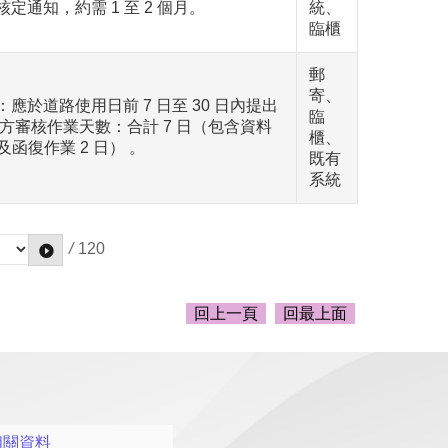
定通知，約需 1 至 2 個月。
統、
臨櫃
郵
寄、
應於道路使用日前 7 日至 30 日內提出
臨
官方審核作業天數：合計 7 日（包含資料
櫃、
日及函復作業 2 日） 。
既有
系統
/
120
回上一頁
回最上面
相關資料