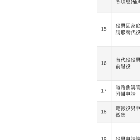
各項慰(補)
役男因家
15
請服替代
替代役役
16
前退役
道路側溝管
17
附掛申請
應徵役男
18
徵集
役男申請
19