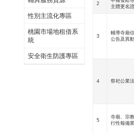
申報發給
2
主體更名
性別主流化專區
桃園市場地租借系
輔導寺廟
3
公告及異
統
安全衛生防護專區
祭祀公業
4
寺廟、宗
5
行性報備