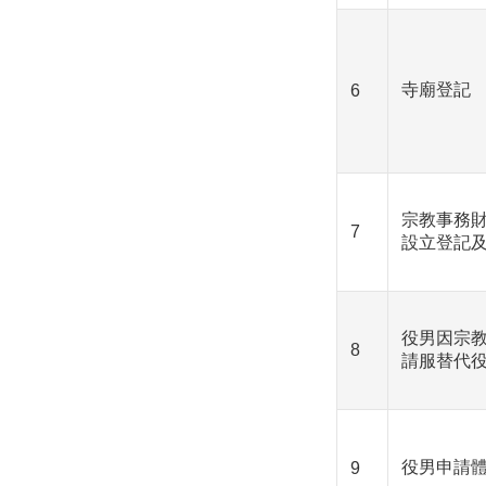
寺廟登記
6
宗教事務
7
設立登記
役男因宗
8
請服替代
役男申請
9