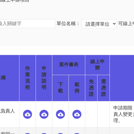
單位名稱：
可線上
線上申
案件書表
辦
作
申
業
請
名稱
流
說
免
需
下
範
程
明
憑
憑
載
例
證
證
申請期限
或負責人
責人變更
理。