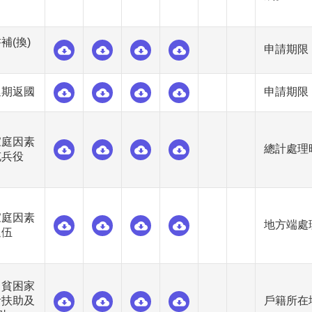
補(換)
申請期限
延期返國
申請期限
家庭因素
總計處理時
充兵役
家庭因素
地方端處
退伍
男貧困家
活扶助及
戶籍所在