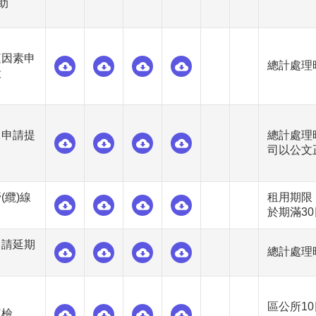
助
庭因素申
總計處理時
役
男申請提
總計處理
司以公文
(纜)線
租用期限
於期滿3
申請延期
總計處理時
區公所1
複檢