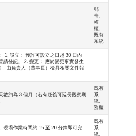
郵
寄、
臨
櫃、
既有
系統
 1. 設立： 獲許可設立之日起 30 日內
請登記。 2. 變更： 應於變更事實發生
 日內，由負責人（董事長）檢具相關文件報
既有
天數約為 3 個月（若有疑義可延長觀察期
系
）。
統、
臨櫃
既有
現場作業時間約 15 至 20 分鐘即可完
系
統、