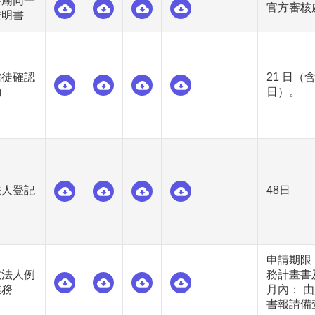
寺廟同一
官方審核
證明書
信徒確認
21 日（
動
日）。
法人登記
48日
申請期限：
教法人例
務計畫書及
業務
月內： 
書報請備