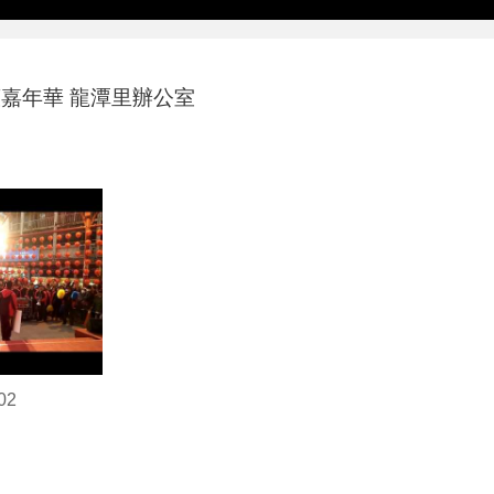
董嘉年華 龍潭里辦公室
02