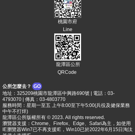
E
n
g
桃園市府
l
i
Line
s
h
隱
私
龍潭區公所
權
政
QRCode
策
公所怎麼去？
GO
政
地址：325209桃園市龍潭區中興路690號 | 電話：03-
府
4793070 | 傳真：03-4803770
網
服務時間：星期一至五 上午8:00至下午5:00(兵役及健保業務
站
中午不打烊)
資
龍潭區公所版權所有 © 2023. All rights reserved.
料
瀏覽器支援：Chrome、Firefox、Edge、Safari為主，如使用
開
IE瀏覽器Win7已不再支援IE，Win10已於2022年6月15日淘汰
放