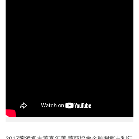
告
生
活
便
民
資
訊
機
關
通
訊
錄
相
關
資
料
回
首
2017龍潭迎古董嘉年華 藥膳協會金雞開運吉利年