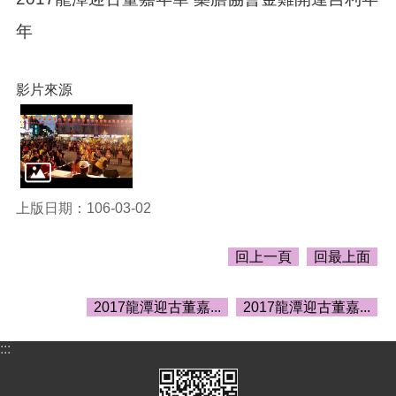
頁
年
網
站
導
影片來源
覽
市
政
信
箱
上版日期：106-03-02
常
見
回上一頁
回最上面
問
答
2017龍潭迎古董嘉...
2017龍潭迎古董嘉...
桃
園
市
:::
政
府