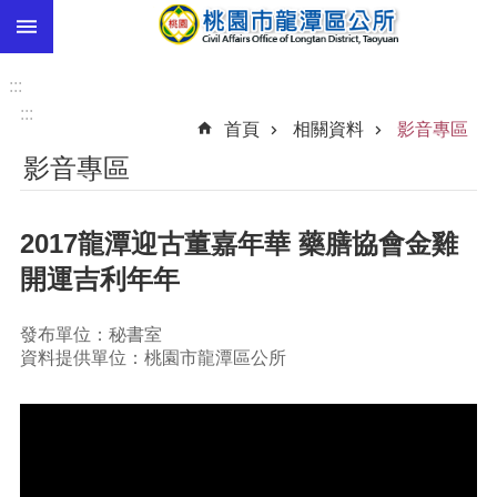
:::
跳到主要內容區塊
市
民
:::
卡
:::
首頁
相關資料
影音專區
進
影音專區
階
搜
尋
2017龍潭迎古董嘉年華 藥膳協會金雞
開運吉利年年
本
發布單位：秘書室
區
資料提供單位：桃園市龍潭區公所
介
紹
訊
息
公