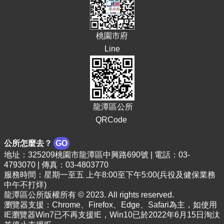
E
n
g
桃園市府
l
i
Line
s
h
隱
私
龍潭區公所
權
政
QRCode
策
公所怎麼去？
GO
政
地址：325209桃園市龍潭區中興路690號 | 電話：03-
府
4793070 | 傳真：03-4803770
網
服務時間：星期一至五 上午8:00至下午5:00(兵役及健保業務
站
中午不打烊)
資
龍潭區公所版權所有 © 2023. All rights reserved.
料
瀏覽器支援：Chrome、Firefox、Edge、Safari為主，如使用
開
IE瀏覽器Win7已不再支援IE，Win10已於2022年6月15日淘汰
放