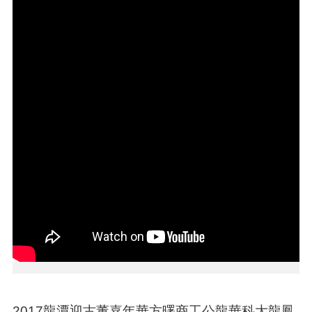
告
生
活
便
民
資
訊
機
關
通
訊
錄
相
關
資
料
回
首
2017龍潭迎古董嘉年華方曙商工公龍華科大龍鳳