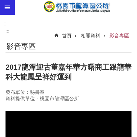
:::
跳到主要內容區塊
市
民
:::
卡
:::
首頁
相關資料
影音專區
進
影音專區
階
搜
尋
2017龍潭迎古董嘉年華方曙商工跟龍華
科大龍鳳呈祥好運到
本
發布單位：秘書室
區
資料提供單位：桃園市龍潭區公所
介
紹
訊
息
公