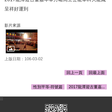
頁
呈祥好運到
網
站
導
影片來源
覽
市
政
信
箱
上版日期：106-03-02
常
見
回上一頁
回最上面
問
答
性別平等-符號篇
2017龍潭迎古董嘉...
桃
園
市
:::
政
府