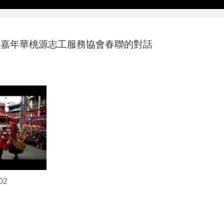
古董嘉年華桃源志工服務協會春聯的對話
02