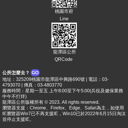
E
桃園市府
n
g
Line
l
i
s
h
隱
龍潭區公所
私
QRCode
權
政
公所怎麼去？
GO
策
地址：325209桃園市龍潭區中興路690號 | 電話：03-
政
4793070 | 傳真：03-4803770
服務時間：星期一至五 上午8:00至下午5:00(兵役及健保業務
府
中午不打烊)
網
龍潭區公所版權所有 © 2023. All rights reserved.
站
瀏覽器支援：Chrome、Firefox、Edge、Safari為主，如使用
資
IE瀏覽器Win7已不再支援IE，Win10已於2022年6月15日淘汰
料
並停止支援IE。
開
放