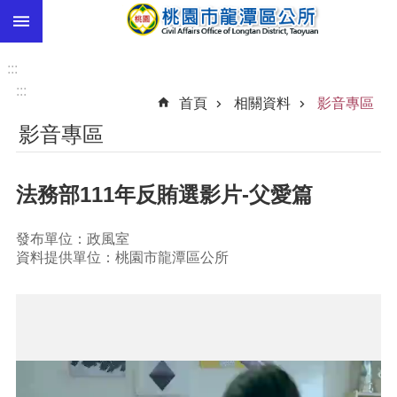
:::
跳到主要內容區塊
市
民
:::
卡
:::
首頁
相關資料
影音專區
進
影音專區
階
搜
尋
法務部111年反賄選影片-父愛篇
發布單位：政風室
本
資料提供單位：桃園市龍潭區公所
區
介
紹
訊
息
公