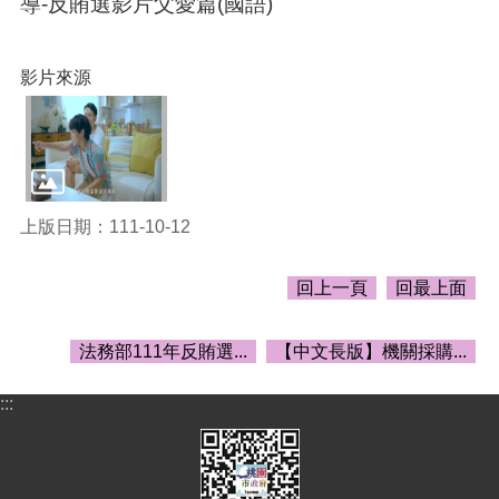
導-反賄選影片父愛篇(國語)
頁
網
站
影片來源
導
覽
市
政
信
上版日期：111-10-12
箱
常
回上一頁
回最上面
見
問
答
法務部111年反賄選...
【中文長版】機關採購...
桃
:::
園
市
政
府