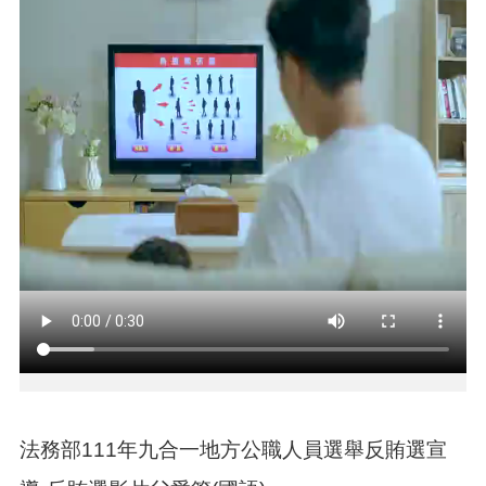
告
生
活
便
民
資
訊
機
關
通
訊
錄
相
關
資
料
法務部111年九合一地方公職人員選舉反賄選宣
回
首