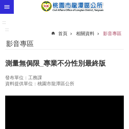
:::
跳到主要內容區塊
市
民
:::
卡
:::
首頁
相關資料
影音專區
進
影音專區
階
搜
尋
測量無侷限_專業不分性別最終版
發布單位：工務課
本
資料提供單位：桃園市龍潭區公所
區
介
紹
訊
息
公