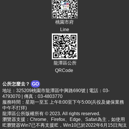
E
n
g
桃園市府
l
i
Line
s
h
隱
私
權
龍潭區公所
政
QRCode
策
公所怎麼去？
GO
政
地址：325209桃園市龍潭區中興路690號 | 電話：03-
府
4793070 | 傳真：03-4803770
網
服務時間：星期一至五 上午8:00至下午5:00(兵役及健保業務
站
中午不打烊)
資
龍潭區公所版權所有 © 2023. All rights reserved.
料
瀏覽器支援：Chrome、Firefox、Edge、Safari為主，如使用
開
IE瀏覽器Win7已不再支援IE，Win10已於2022年6月15日淘汰
放