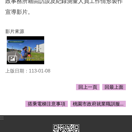
政事務所藉由訪談及紀錄測量人員工作情形製作
頁
宣導影片。
網
站
導
影片來源
覽
市
政
信
箱
上版日期：113-01-08
常
見
問
回上一頁
回最上面
答
桃
搭乘電梯注意事項
桃園市政府就業職訓服...
園
市
:::
政
府