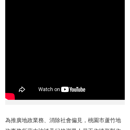
告
生
活
便
民
資
訊
機
關
通
訊
錄
相
關
資
料
為推廣地政業務、消除社會偏見，桃園市蘆竹地
回
首