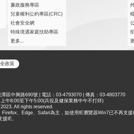
廉政服務專區
兒童權利公約專區(CRC)
社會安全網
特殊境遇家庭扶助專區
更多...
更
全政策
中興路690號 | 電話：03-4793070 | 傳真：03-4803770
午8:00至下午5:00(兵役及健保業務中午不打烊)
All rights reserved.
irefox、Edge、Safari為主，如使用IE瀏覽器Win7已不再支援I
支援IE。