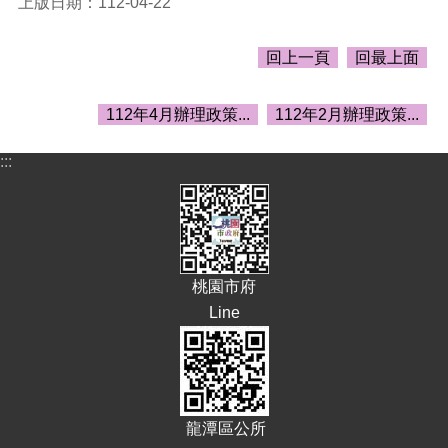
上版日期：112-04-22
告
生
回上一頁
回最上面
活
便
民
112年4月辦理政策...
112年2月辦理政策...
資
訊
:::
機
關
通
訊
錄
桃園市府
相
Line
關
資
料
回
龍潭區公所
首