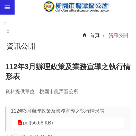
:::
跳到主要內容區塊
市
民
:::
卡
:::
首頁
資訊公開
進
資訊公開
階
搜
尋
112年3月辦理政策及業務宣導之執行情
形表
本
資料提供單位：桃園市龍潭區公所
區
介
紹
112年3月辦理政策及業務宣導之執行情形表
訊
pdf(56.68 KB)
息
公