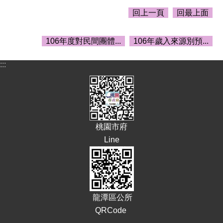
告
回上一頁
回最上面
生
活
106年度對民間團體...
106年歲入來源別預...
便
民
資
:::
訊
機
關
通
訊
桃園市府
錄
Line
相
關
資
料
龍潭區公所
回
QRCode
首