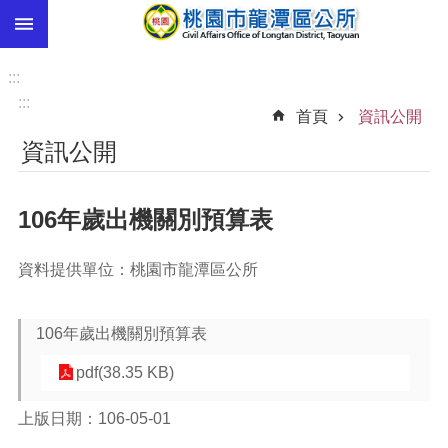
:::
跳到主要內容區塊
市
民
:::
卡
:::
首頁
資訊公開
進
資訊公開
階
搜
尋
106年歲出機關別預算表
資料提供單位：桃園市龍潭區公所
本
區
介
106年歲出機關別預算表
紹
pdf(38.35 KB)
訊
息
上版日期：106-05-01
公