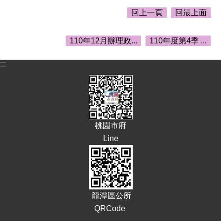
告
回上一頁
回最上面
生
活
110年12月辦理政...
110年度第4季 ...
便
民
資
:::
訊
機
關
通
訊
桃園市府
錄
Line
相
關
資
料
龍潭區公所
回
QRCode
首