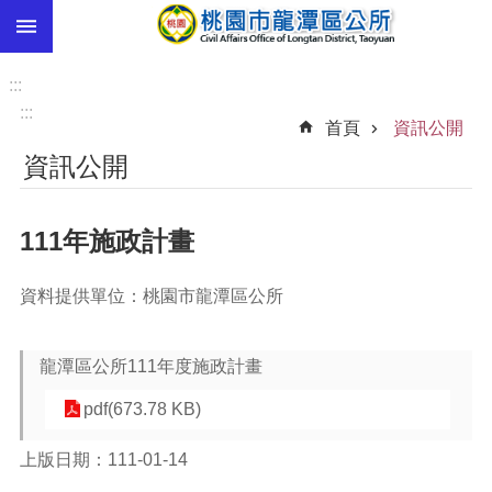
:::
跳到主要內容區塊
市
民
:::
卡
:::
首頁
資訊公開
進
資訊公開
階
搜
尋
111年施政計畫
資料提供單位：桃園市龍潭區公所
本
區
介
龍潭區公所111年度施政計畫
紹
pdf(673.78 KB)
訊
息
上版日期：111-01-14
公