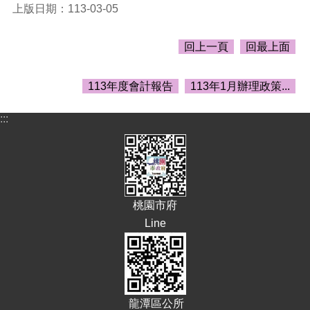
告
上版日期：113-03-05
生
活
回上一頁
回最上面
便
民
113年度會計報告
113年1月辦理政策...
資
訊
:::
機
關
通
訊
錄
桃園市府
相
Line
關
資
料
回
首
龍潭區公所