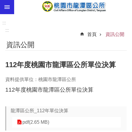
:::
跳到主要內容區塊
市
民
:::
卡
:::
首頁
資訊公開
進
資訊公開
階
搜
尋
112年度桃園市龍潭區公所單位決算
資料提供單位：桃園市龍潭區公所
本
112年度桃園市龍潭區公所單位決算
區
介
紹
龍潭區公所_112年單位決算
訊
息
pdf(2.65 MB)
公