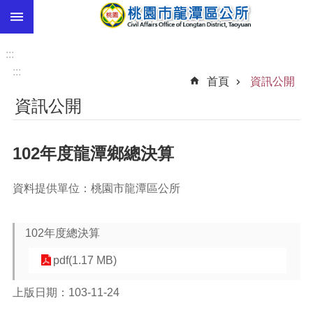
:::
跳到主要內容區塊
市
民
:::
卡
:::
首頁
資訊公開
進
資訊公開
階
搜
尋
102年度龍潭鄉總決算
資料提供單位：桃園市龍潭區公所
本
區
介
102年度總決算
紹
pdf(1.17 MB)
訊
息
上版日期：103-11-24
公