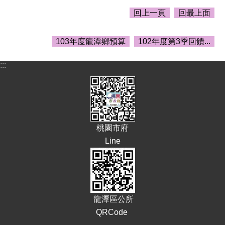
告
回上一頁
回最上面
生
活
103年度龍潭鄉預算
102年度第3季回饋...
便
民
資
:::
訊
機
關
通
訊
桃園市府
錄
Line
相
關
資
料
龍潭區公所
回
QRCode
首