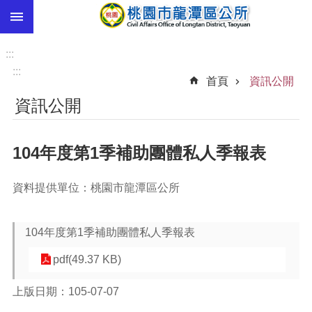
:::
跳到主要內容區塊
市
民
:::
卡
:::
首頁
資訊公開
進
資訊公開
階
搜
尋
104年度第1季補助團體私人季報表
資料提供單位：桃園市龍潭區公所
本
區
介
104年度第1季補助團體私人季報表
紹
pdf(49.37 KB)
訊
息
上版日期：105-07-07
公