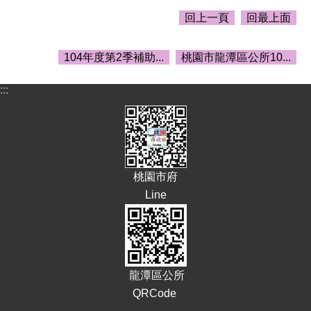
告
回上一頁
回最上面
生
活
104年度第2季補助...
桃園市龍潭區公所10...
便
民
資
:::
訊
機
關
通
訊
桃園市府
錄
Line
相
關
資
料
龍潭區公所
回
QRCode
首