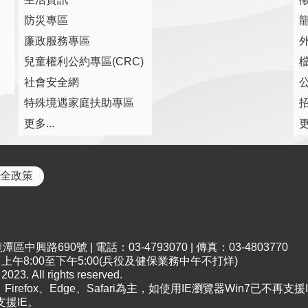
防災專區
廉政服務專區
兒童權利公約專區(CRC)
社會安全網
特殊境遇家庭扶助專區
更多...
更
全政策
中興路690號 | 電話：03-4793070 | 傳真：03-4803770
午8:00至下午5:00(兵役及健保業務中午不打烊)
All rights reserved.
irefox、Edge、Safari為主，如使用IE瀏覽器Win7已不再支援I
支援IE。