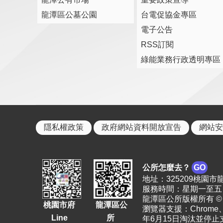
龍潭區公墓公園
台電促協金專區
電子公告
RSS訂閱
綠能業務行政透明專區
隱私權政策
政府網站資料開放宣告
網站安
公所怎麼去？
GO
地址：325209桃園市龍潭區
服務時間：星期一至五 上
龍潭區公所版權所有 © 2023. 
桃園市府
龍潭區公
瀏覽器支援：Chrome、F
Line
所
年6月15日淘汰並停止