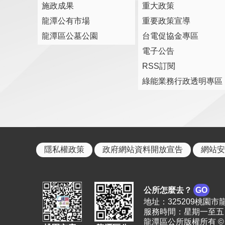
施政成果
重大政策
龍潭公有市場
重要政策宣導
龍潭區公墓公園
台電促協金專區
電子公告
RSS訂閱
綠能業務行政透明專區
隱私權政策
政府網站資料開放宣告
網站安
公所怎麼去？
GO
地址：325209桃園市龍潭區
服務時間：星期一至五 上
龍潭區公所版權所有 © 2023. 