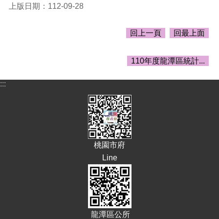
告
上版日期：112-09-28
生
活
回上一頁
回最上面
便
民
110年度龍潭區統計...
資
訊
:::
機
關
通
訊
錄
桃園市府
相
Line
關
資
料
回
首
龍潭區公所