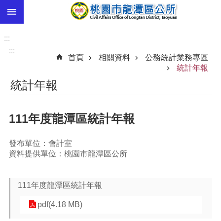
:::
跳到主要內容區塊
市
民
:::
卡
:::
首頁
相關資料
公務統計業務專區
進
統計年報
階
統計年報
搜
尋
111年度龍潭區統計年報
本
發布單位：會計室
區
資料提供單位：桃園市龍潭區公所
介
紹
111年度龍潭區統計年報
訊
息
pdf(4.18 MB)
公