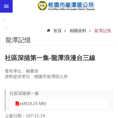
:::
跳到主要內容區塊
市
民
:::
卡
:::
首頁
相關資料
龍潭記憶
進
龍潭記憶
階
搜
尋
社區深描第一集-龍潭浪漫台三線
發布單位：秘書室
本
資料提供單位：桃園市龍潭區公所
區
介
紹
社區深描第一集
訊
pdf(18.25 MB)
息
公
上版日期：107-11-14