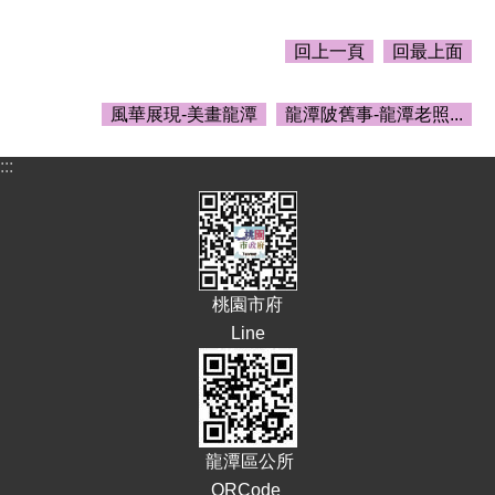
告
生
回上一頁
回最上面
活
便
風華展現-美畫龍潭
龍潭陂舊事-龍潭老照...
民
資
訊
:::
機
關
通
訊
錄
桃園市府
Line
相
關
資
料
回
龍潭區公所
首
QRCode