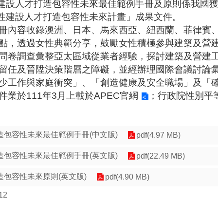
性建設人才打造包容性未來最佳範例手冊及原則係我國獲亞
女性建設人才打造包容性未來計畫」成果文件。
冊內容收錄澳洲、日本、馬來西亞、紐西蘭、菲律賓、
點，透過女性典範分享，鼓勵女性積極參與建築及營
問卷調查彙整亞太區域從業者經驗，探討建築及營建
留任及晉陞決策階層之障礙，並經辦理國際會議討論
少工作與家庭衝突」、「創造健康及安全職場」及「確
件業於111年3月上載於
APEC官網
；
行政院性別平
造包容性未來最佳範例手冊(中文版)
pdf(4.97 MB)
造包容性未來最佳範例手冊(英文版)
pdf(22.49 MB)
包容性未來原則(英文版)
pdf(4.90 MB)
12