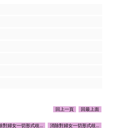
回上一頁
回最上面
除對婦女一切形式歧...
消除對婦女一切形式歧...