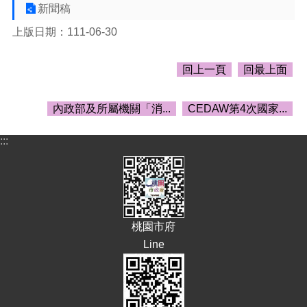
告
新聞稿
生
上版日期：111-06-30
活
便
回上一頁
回最上面
民
資
訊
內政部及所屬機關「消...
CEDAW第4次國家...
機
:::
關
通
訊
錄
相
關
桃園市府
資
Line
料
回
首