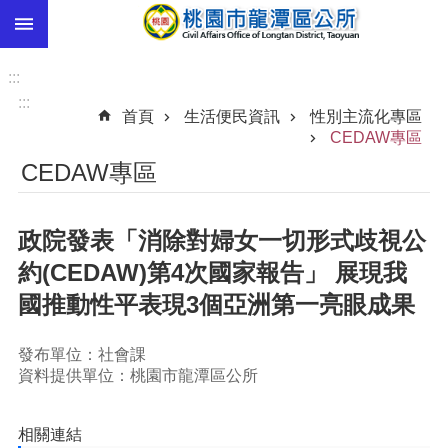
:::
跳到主要內容區塊
市
民
:::
卡
:::
首頁
生活便民資訊
性別主流化專區
進
CEDAW專區
階
CEDAW專區
搜
尋
政院發表「消除對婦女一切形式歧視公
約(CEDAW)第4次國家報告」 展現我
本
國推動性平表現3個亞洲第一亮眼成果
區
介
紹
發布單位：社會課
資料提供單位：桃園市龍潭區公所
訊
息
公
相關連結