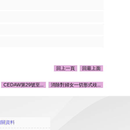
回上一頁
回最上面
CEDAW第29號至...
消除對婦女一切形式歧...
相關資料