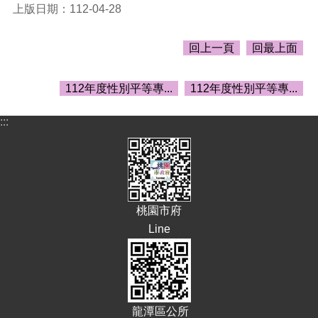
告
上版日期：112-04-28
生
活
回上一頁
回最上面
便
民
112年度性別平等專...
112年度性別平等專...
資
訊
:::
機
關
通
訊
錄
桃園市府
相
Line
關
資
料
回
首
龍潭區公所