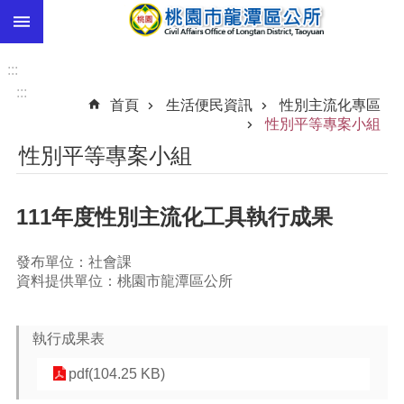
:::
跳到主要內容區塊
市
民
:::
卡
:::
首頁
生活便民資訊
性別主流化專區
進
性別平等專案小組
階
性別平等專案小組
搜
尋
111年度性別主流化工具執行成果
本
發布單位：社會課
區
資料提供單位：桃園市龍潭區公所
介
紹
執行成果表
訊
息
pdf(104.25 KB)
公