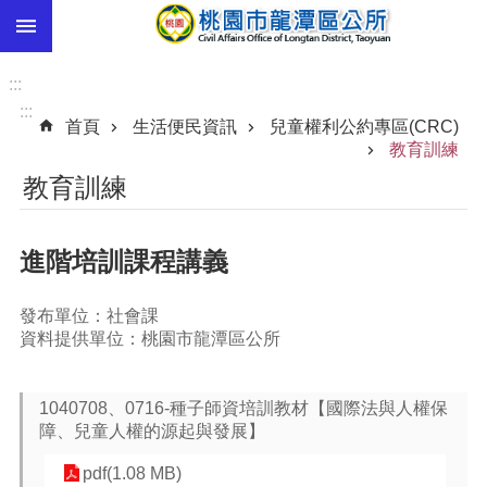
:::
跳到主要內容區塊
市
民
:::
卡
:::
首頁
生活便民資訊
兒童權利公約專區(CRC)
進
教育訓練
階
教育訓練
搜
尋
進階培訓課程講義
本
發布單位：社會課
區
資料提供單位：桃園市龍潭區公所
介
紹
1040708、0716-種子師資培訓教材【國際法與人權保
訊
障、兒童人權的源起與發展】
息
公
pdf(1.08 MB)