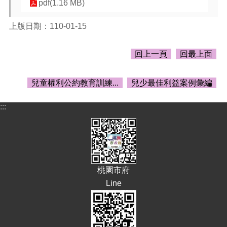
pdf(1.16 MB)
宣
告
上版日期：110-01-15
網
站
回上一頁
回最上面
安
全
政
兒童權利公約教育訓練...
兒少最佳利益案例彙編
策
:::
桃園市府
Line